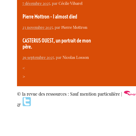
7 décembre 2025
, par
Cécile Vibarel
Pierre Mottron - I almost died
23 novembre 2025
, par
Pierre Mottron
CASTERUS OUEST, un portrait de mon
père.
29 septembre 2025
, par
Nicolas Losson
<
>
© la revue des ressources : Sauf mention particulière |
&