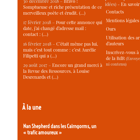
30 décembre 2018 –
Bravo !
idées) -
En savoi
Somptueuse et riche présentation de ce
Contacts
merveilleux poète et érudit. (…)
Mentions légales
17 février 2018 –
Pour cette annonce qui
date, j’ai changé d’adresse mail :
Ours
contact : (…)
Utilisation des ar
d’auteurs
16 février 2018 –
C’était même pas lui,
mais c’est tout comme : c’est Aurélie
Inscrivez-vous à 
Filipetti qui a (…)
de la RdR
(Envoye
ni contenu)
29 août 2017 –
Encore un grand merci à
la Revue des Ressources, à Louise
Desrenards et (…)
À la une
Nan Shepherd dans les Cairngorms, un
« trafic amoureux »