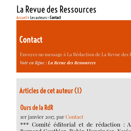
La Revue des Ressources
Accueil
> Les auteurs >
Contact
Contact
Envoyez un message à La Rédaction de La Revue des Re
Voir en ligne :
La Revue des Ressources
Articles de cet auteur (1)
Ours de la RdR
1er janvier 2017, par
Contact
*** Comité éditorial et de rédaction : A
Bernard Gauthier, Robin Hunzinger, Xavie