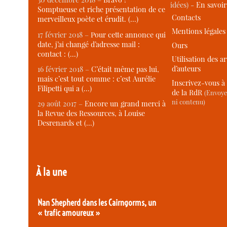
idées) -
En savoi
Somptueuse et riche présentation de ce
Contacts
merveilleux poète et érudit. (…)
Mentions légales
17 février 2018 –
Pour cette annonce qui
date, j’ai changé d’adresse mail :
Ours
contact : (…)
Utilisation des ar
d’auteurs
16 février 2018 –
C’était même pas lui,
mais c’est tout comme : c’est Aurélie
Inscrivez-vous à 
Filipetti qui a (…)
de la RdR
(Envoye
ni contenu)
29 août 2017 –
Encore un grand merci à
la Revue des Ressources, à Louise
Desrenards et (…)
À la une
Nan Shepherd dans les Cairngorms, un
« trafic amoureux »