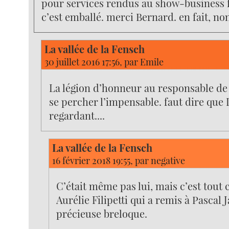
pour services rendus au show-business f
c’est emballé. merci Bernard. en fait, no
La vallée de la Fensch
30 juillet 2016 17:56, par
Emile
La légion d’honneur au responsable de l
se percher l’impensable. faut dire que 
regardant....
La vallée de la Fensch
16 février 2018 19:55, par
negative
C’était même pas lui, mais c’est tout 
Aurélie Filipetti qui a remis à Pascal J
précieuse breloque.