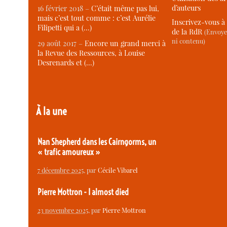
d’auteurs
16 février 2018 –
C’était même pas lui,
mais c’est tout comme : c’est Aurélie
Inscrivez-vous à 
Filipetti qui a (…)
de la RdR
(Envoye
ni contenu)
29 août 2017 –
Encore un grand merci à
la Revue des Ressources, à Louise
Desrenards et (…)
À la une
Nan Shepherd dans les Cairngorms, un
« trafic amoureux »
7 décembre 2025
, par
Cécile Vibarel
Pierre Mottron - I almost died
23 novembre 2025
, par
Pierre Mottron