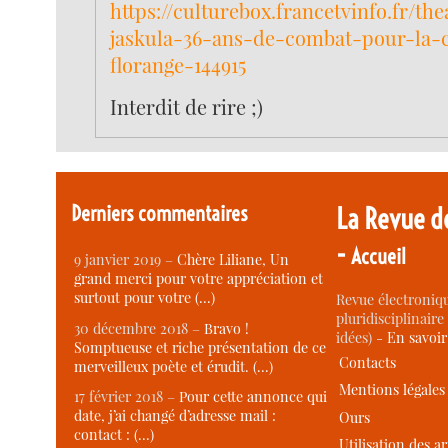
https://culturebox.francetvinfo.fr/the
jaskula-36-ans-de-combat-pour-la-c
florange-144915
Interdit de rire ;)
Derniers commentaires
La Revue d
-
Accueil
9 janvier 2019 –
Chère Liliane, Un
grand merci pour votre appréciation et
surtout pour votre (…)
Revue électroniqu
pluridisciplinaire 
30 décembre 2018 –
Bravo !
idées) -
En savoi
Somptueuse et riche présentation de ce
Contacts
merveilleux poète et érudit. (…)
Mentions légales
17 février 2018 –
Pour cette annonce qui
date, j’ai changé d’adresse mail :
Ours
contact : (…)
Utilisation des ar