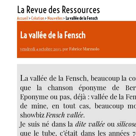
La Revue des Ressources
Accueil
>
Création
>
Nouvelles
>
La vallée de la Fensch
La vallée de la Fensch
vendredi 4 octobre 2013
, par
Fabrice Marzuolo
L
a vallée de la Fensch, beaucoup la c
que la chanson éponyme de Berna
Eponyme ou pas, déjà : vallée de la Fe
de mine, en tout cas, beaucoup mo
showbiz
Fensch vallée
.
Je suis né dans la
dite vallée
ou
silicos
que le tube, c’était dans les années 