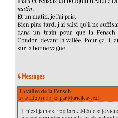
lisais et relisais un bouquin d’André D
matin
.
Et un matin, je l’ai pris.
Bien plus tard, j’ai saisi qu’il ne suffi
dans un train pour que la Fensch 
Condor, devant la vallée. Pour ça, il au
sur la bonne vague.
4 Messages
La vallée de la Fensch
25 avril 2014 00:42, par
Murielleavec2l
Il n’est jamais trop tard...Même si je vie
hasard sur votre nouvelle en cherchant 