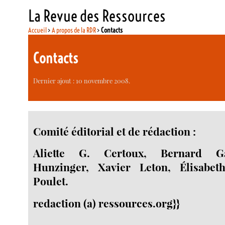
La Revue des Ressources
Accueil
>
A propos de la RDR
>
Contacts
Contacts
Dernier ajout : 10 novembre 2008.
Comité éditorial et de rédaction :
Aliette G. Certoux, Bernard Ga
Hunzinger, Xavier Leton, Élisabet
Poulet.
redaction (a) ressources.org}}