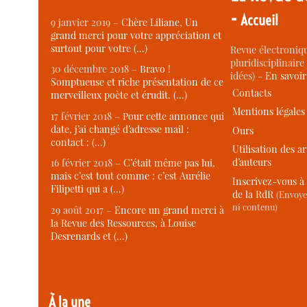
-
Accueil
9 janvier 2019 –
Chère Liliane, Un
grand merci pour votre appréciation et
surtout pour votre (…)
Revue électroniqu
pluridisciplinaire 
30 décembre 2018 –
Bravo !
idées) -
En savoi
Somptueuse et riche présentation de ce
Contacts
merveilleux poète et érudit. (…)
Mentions légales
17 février 2018 –
Pour cette annonce qui
date, j’ai changé d’adresse mail :
Ours
contact : (…)
Utilisation des ar
d’auteurs
16 février 2018 –
C’était même pas lui,
mais c’est tout comme : c’est Aurélie
Inscrivez-vous à 
Filipetti qui a (…)
de la RdR
(Envoye
ni contenu)
29 août 2017 –
Encore un grand merci à
la Revue des Ressources, à Louise
Desrenards et (…)
À la une