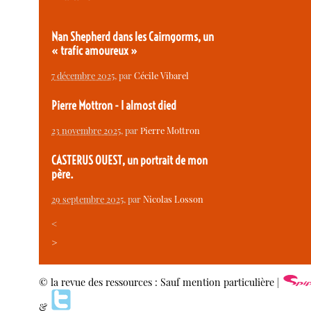
Nan Shepherd dans les Cairngorms, un
« trafic amoureux »
7 décembre 2025
, par
Cécile Vibarel
Pierre Mottron - I almost died
23 novembre 2025
, par
Pierre Mottron
CASTERUS OUEST, un portrait de mon
père.
29 septembre 2025
, par
Nicolas Losson
<
>
© la revue des ressources : Sauf mention particulière |
&