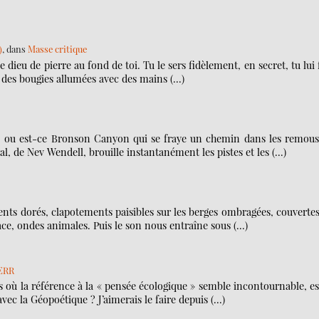
)
, dans
Masse critique
dieu de pierre au fond de toi. Tu le sers fidèlement, en secret, tu lui 
t des bougies allumées avec des mains (…)
, ou est-ce Bronson Canyon qui se fraye un chemin dans les remous
, de Nev Wendell, brouille instantanément les pistes et les (…)
ments dorés, clapotements paisibles sur les berges ombragées, couverte
ace, ondes animales. Puis le son nous entraîne sous (…)
 ERR
où la référence à la « pensée écologique » semble incontournable, es
avec la Géopoétique ? J’aimerais le faire depuis (…)