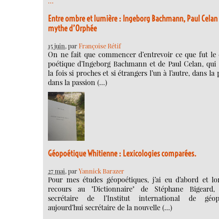
…
Entre ombre et lumière : Ingeborg Bachmann, Paul Celan 
mythe d’Orphée
15 juin
, par
Françoise Rétif
On ne fait que commencer d’entrevoir ce que fut le 
poétique d’Ingeborg Bachmann et de Paul Celan, qui 
la fois si proches et si étrangers l’un à l’autre, dans la 
dans la passion (…)
Géopoétique Whitienne : Lexicologies comparées.
27 mai
, par
Yannick Barazer
Pour mes études géopoétiques, j’ai eu d’abord et l
recours au "Dictionnaire" de Stéphane Bigeard, 
secrétaire de l’Institut international de géopo
aujourd’hui secrétaire de la nouvelle (…)