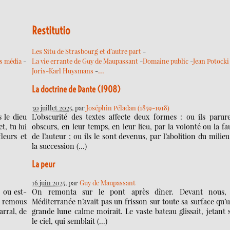
Restitutio
Les Situ de Strasbourg et d’autre part
-
s média
-
La vie errante de Guy de Maupassant
-
Domaine public
-
Jean Potocki
…
Joris-Karl Huysmans
-
La doctrine de Dante (1908)
)
30 juillet 2025
, par
Joséphin Péladan (1859-1918)
 le dieu
L’obscurité des textes affecte deux formes : ou ils parur
t, tu lui
obscurs, en leur temps, en leur lieu, par la volonté ou la fa
leurs et
de l’auteur ; ou ils le sont devenus, par l’abolition du milieu
la succession (…)
La peur
16 juin 2025
, par
Guy de Maupassant
 ou est-
On remonta sur le pont après dîner. Devant nous,
s remous
Méditerranée n’avait pas un frisson sur toute sa surface qu’
rral, de
grande lune calme moirait. Le vaste bateau glissait, jetant 
le ciel, qui semblait (…)