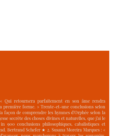
 « Qui retournera parfaitement en son âme rendra
la première forme. » Trente-et-une conclusions selon
la façon de comprendre les hymnes d’Orphée selon la
esse secrète des choses divines et naturelles, que j’ai le
in 900 conclusions philosophiques, cabalistiques et
 Trad. Bertrand Schefer ★ 2. Susana Moreira Marques : «
’avancer, nous marcherons à travers les souvenirs.