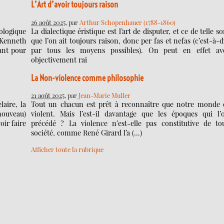
L’Art d’avoir toujours raison
26 août 2025
, par
Arthur Schopenhauer (1788-1860)
ologique
La dialectique éristique est l’art de disputer, et ce de telle so
 Kenneth
que l’on ait toujours raison, donc per fas et nefas (c’est-à-d
tant pour
par tous les moyens possibles). On peut en effet av
objectivement rai
La Non-violence comme philosophie
21 août 2025
, par
Jean-Marie Muller
laire, la
Tout un chacun est prêt à reconnaître que notre monde 
nouveau)
violent. Mais l’est-il davantage que les époques qui l’
oir faire
précédé ? La violence n’est-elle pas constitutive de to
société, comme René Girard l’a (…)
Afficher toute la rubrique