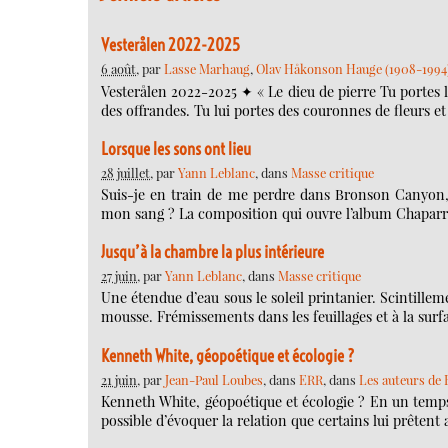
Vesterålen 2022-2025
6 août
, par
Lasse Marhaug
,
Olav Håkonson Hauge (1908-1994
Vesterålen 2022-2025 ✦ « Le dieu de pierre Tu portes le 
des offrandes. Tu lui portes des couronnes de fleurs e
Lorsque les sons ont lieu
28 juillet
, par
Yann Leblanc
, dans
Masse critique
Suis-je en train de me perdre dans Bronson Canyon
mon sang ? La composition qui ouvre l’album Chaparral
Jusqu’à la chambre la plus intérieure
27 juin
, par
Yann Leblanc
, dans
Masse critique
Une étendue d’eau sous le soleil printanier. Scintille
mousse. Frémissements dans les feuillages et à la surf
Kenneth White, géopoétique et écologie ?
21 juin
, par
Jean-Paul Loubes
, dans
ERR
, dans
Les auteurs de
Kenneth White, géopoétique et écologie ? En un temps 
possible d’évoquer la relation que certains lui prêtent 