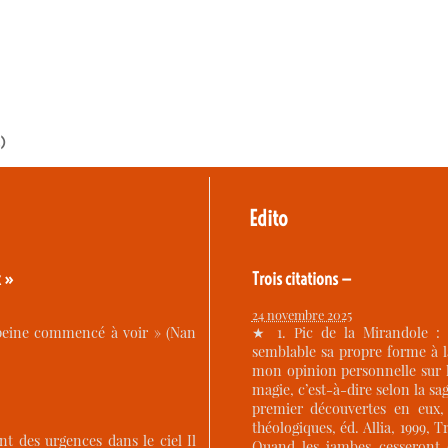
s)
Edito
x »
Trois citations —
24 novembre 2025
à peine commencé à voir » (Nan
★ 1. Pic de la Mirandole :
semblable sa propre forme à 
mon opinion personnelle sur 
magie, c’est-à-dire selon la sag
premier découvertes en eux, 
théologiques, éd. Allia, 1999,
ont des urgences dans le ciel Il
Quand les jambes cesseront d