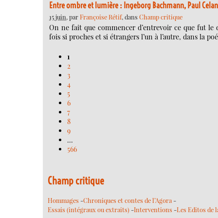
Entre ombre et lumière : Ingeborg Bachmann, Paul Celan
15 juin
, par
Françoise Rétif
, dans
Champ critique
On ne fait que commencer d’entrevoir ce que fut le 
fois si proches et si étrangers l’un à l’autre, dans la p
1
2
3
4
5
6
7
8
9
…
566
Champ critique
Hommages
-
Chroniques et contes de l’Agora
-
Essais (intégraux ou extraits)
-
Interventions
-
Les Editos de l