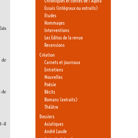
Chroniques et contes de l’Agora
Essais (intégraux ou extraits)
Etudes
Hommages
fais
Interventions
Les Editos de la revue
Recensions
Création
 de
Carnets et journaux
Entretiens
Nouvelles
Poésie
s de
Récits
Romans (extraits)
Théâtre
Dossiers
t-il
Asiatiques
André Laude