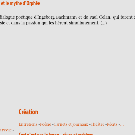
 et le mythe d’Orphée
dialogue poétique d’Ingeborg Bachmann et de Paul Celan, qui furent à
oésie et dans la passion qui les lièrent simultanément. (…)
Création
…
Entretiens
-
Poésie
-
Carnets et journaux
-
Théâtre
-
Récits
-
a revue
-