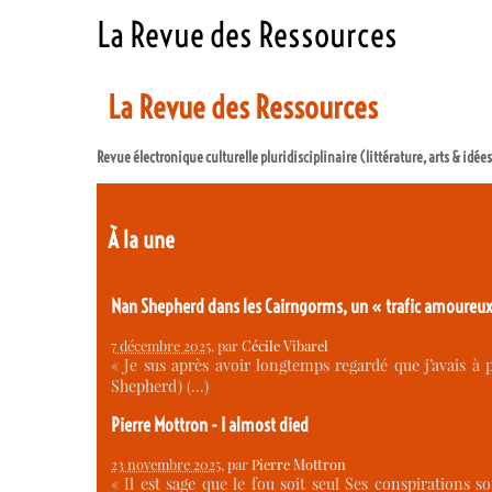
La Revue des Ressources
La Revue des Ressources
Revue électronique culturelle pluridisciplinaire (littérature, arts & idée
À la une
Nan Shepherd dans les Cairngorms, un « trafic amoureu
7 décembre 2025
, par
Cécile Vibarel
« Je sus après avoir longtemps regardé que j’avais 
Shepherd) (…)
Pierre Mottron - I almost died
23 novembre 2025
, par
Pierre Mottron
« Il est sage que le fou soit seul Ses conspirations s