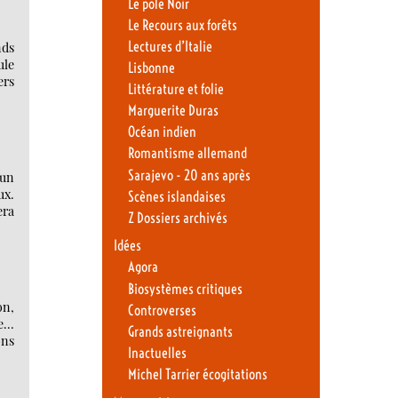
Le pôle Noir
Le Recours aux forêts
Lectures d’Italie
nds
ule
Lisbonne
ers
Littérature et folie
Marguerite Duras
Océan indien
Romantisme allemand
Sarajevo - 20 ans après
’un
ux.
Scènes islandaises
era
Z Dossiers archivés
Idées
Agora
Biosystèmes critiques
on,
Controverses
ye…
Grands astreignants
ons
Inactuelles
Michel Tarrier écogitations