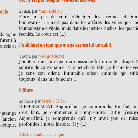
Ceci n’est pas le Japon - rêves et archives
24 mai
, par
Yann Leblanc
et le
Faire un pas de côté, s’éloigner des avenues et gra
boulevards. Ce n’est pas dans les artères des villes que co
leur substance vitale, mais dans les petites ruelles, les quarti
reculés. Le cœur est (…)
dialogue
furent à
J’oublierai un jour que ma naissance fut un oubli
poésie et
3 avril
, par
Nadège Cheref
J’oublierai un jour que ma naissance fut un oubli, drapé d
sourire de convenance. Elle penche la tête. Je ferme les ye
Je sens son odeur. Immuable odeur animale qui siffl
toujours, dans ma bouche (…)
Clôture
20 mars
, par
Marine Chèze
DIFFÉREMMENT Aujourd’hui, je comprends. En fait, n
c’est faux, je commence à comprendre. Enfin, j’essa
ongtemps
Aujourd’hui, je comprends qu’il n’y avait pas de rais
(ancien
profondes à notre histoire. Il y (…)
étique,
Afficher toute la rubrique