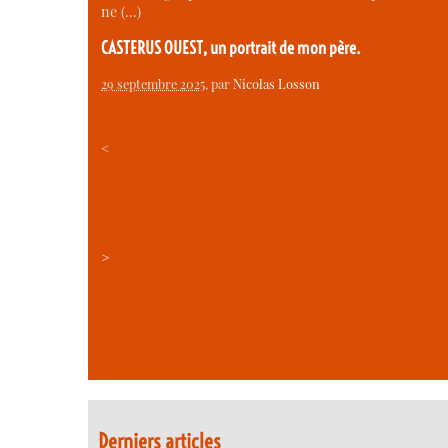
ne (…)
CASTERUS OUEST, un portrait de mon père.
29 septembre 2025
, par
Nicolas Losson
<
>
Derniers articles