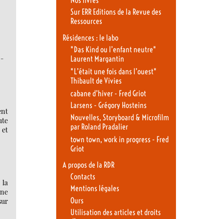
Nos livres
Sur ERR Editions de la Revue des
Ressources
Résidences : le labo
"Das Kind ou l’enfant neutre"
-
Laurent Margantin
"L’était une fois dans l’ouest"
Thibault de Vivies
cabane d’hiver - Fred Griot
Larsens - Grégory Hosteins
ent
Nouvelles, Storyboard & Microfilm
ute
par Roland Pradalier
 et
town town, work in progress - Fred
Griot
A propos de la RDR
Contacts
 la
Mentions légales
une
Ours
sur
Utilisation des articles et droits