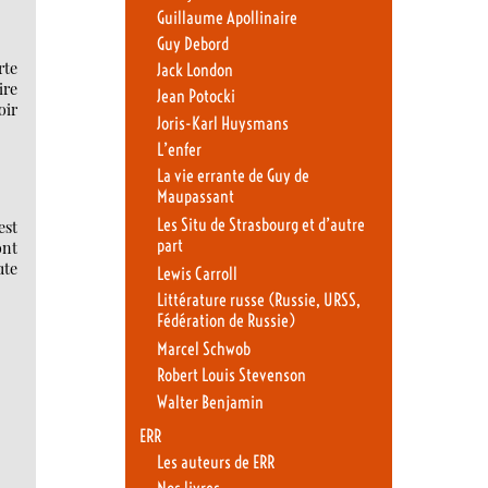
Guillaume Apollinaire
Guy Debord
rte
Jack London
ire
Jean Potocki
oir
Joris-Karl Huysmans
L’enfer
La vie errante de Guy de
Maupassant
Les Situ de Strasbourg et d’autre
est
part
ont
ute
Lewis Carroll
Littérature russe (Russie, URSS,
Fédération de Russie)
Marcel Schwob
Robert Louis Stevenson
Walter Benjamin
ERR
Les auteurs de ERR