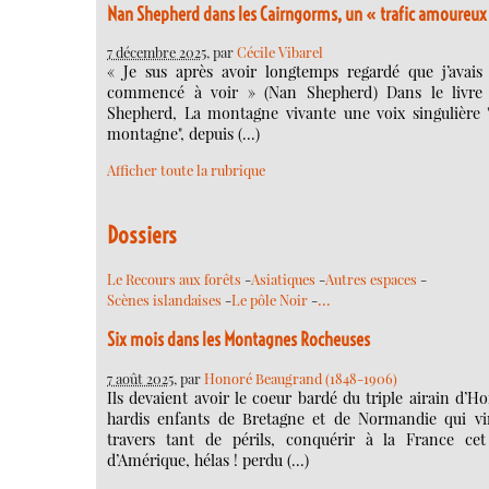
Nan Shepherd dans les Cairngorms, un « trafic amoureux
7 décembre 2025
, par
Cécile Vibarel
« Je sus après avoir longtemps regardé que j’avais
commencé à voir » (Nan Shepherd) Dans le livre
Shepherd, La montagne vivante une voix singulière "
montagne", depuis (…)
Afficher toute la rubrique
Dossiers
Le Recours aux forêts
-
Asiatiques
-
Autres espaces
-
…
Scènes islandaises
-
Le pôle Noir
-
Six mois dans les Montagnes Rocheuses
7 août 2025
, par
Honoré Beaugrand (1848-1906)
Ils devaient avoir le coeur bardé du triple airain d’Ho
hardis enfants de Bretagne et de Normandie qui vi
travers tant de périls, conquérir à la France ce
d’Amérique, hélas ! perdu (…)