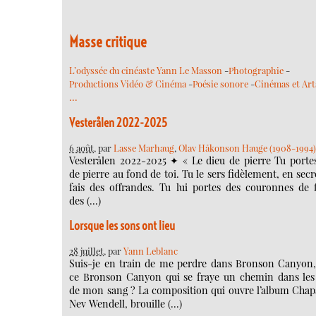
Masse critique
L’odyssée du cinéaste Yann Le Masson
-
Photographie
-
Productions Vidéo & Cinéma
-
Poésie sonore
-
Cinémas et Art
…
Vesterålen 2022-2025
6 août
, par
Lasse Marhaug
,
Olav Håkonson Hauge (1908-1994
Vesterålen 2022-2025 ✦ « Le dieu de pierre Tu portes
de pierre au fond de toi. Tu le sers fidèlement, en secre
fais des offrandes. Tu lui portes des couronnes de f
des (…)
Lorsque les sons ont lieu
28 juillet
, par
Yann Leblanc
Suis-je en train de me perdre dans Bronson Canyon,
ce Bronson Canyon qui se fraye un chemin dans le
de mon sang ? La composition qui ouvre l’album Chapa
Nev Wendell, brouille (…)