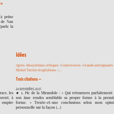
 »
 à peine
 de Nan
parle la
Idées
Agora
-
Biosystèmes critiques
-
Controverses
-
Grands astreignants
…
Michel Tarrier écogitations
-
Trois citations —
24 novembre 2025
race, les
★ 1. Pic de la Mirandole : « Qui retournera parfaitement
nrent, à
son âme rendra semblable sa propre forme à la premi
t empire
forme. » Trente-et-une conclusions selon mon opin
personnelle sur la façon (…)