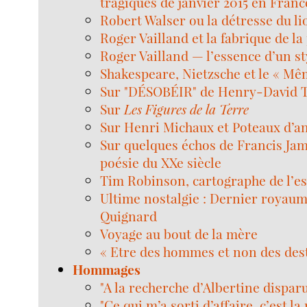
tragiques de janvier 2015 en Franc
Robert Walser ou la détresse du li
Roger Vailland et la fabrique de la
Roger Vailland — l’essence d’un st
Shakespeare, Nietzsche et le « Mê
Sur "DÉSOBÉIR" de Henry-David 
Sur
Les Figures de la Terre
Sur Henri Michaux et Poteaux d’a
Sur quelques échos de Francis Ja
poésie du XXe siècle
Tim Robinson, cartographe de l’e
Ultime nostalgie : Dernier royaum
Quignard
Voyage au bout de la mère
« Etre des hommes et non des des
Hommages
"A la recherche d’Albertine disparu
"Ce qui m’a sorti d’affaire, c’est l