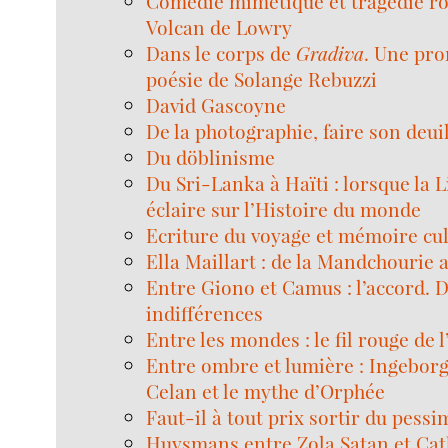
Comédie mimétique et tragédie r
Volcan de Lowry
Dans le corps de
Gradiva
. Une pr
poésie de Solange Rebuzzi
David Gascoyne
De la photographie, faire son deui
Du döblinisme
Du Sri-Lanka à Haïti : lorsque la 
éclaire sur l’Histoire du monde
Ecriture du voyage et mémoire cul
Ella Maillart : de la Mandchourie
Entre Giono et Camus : l’accord. D
indifférences
Entre les mondes : le fil rouge de l
Entre ombre et lumière : Ingebor
Celan et le mythe d’Orphée
Faut-il à tout prix sortir du pess
Huysmans entre Zola Satan et Cat