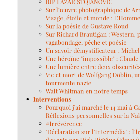
RIP LAZAR STOJANOVIC
Sur l’œuvre photographique de A
Visage, étoile et monde : L’Homme
Sur la poésie de Gustave Roud
Sur Richard Brautigan : Western, p
vagabondage, pêche et poésie
Un savoir démystificateur : Michel
Une héroïne "impossible" : Claud
Une lumière entre deux obscurité
Vie et mort de Wolfgang Döblin, u
tourmente nazie
Walt Whitman en notre temps
Interventions
Pourquoi j’ai marché le 14 mai à G
Réflexions personnelles sur la Na
#Irrévérence
’Déclaration sur l’Intermédia’ : l’
des arts par Dick Higgins (Fluxus)