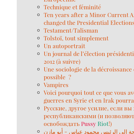
Technique et féminité
Ten years after a Minor Current A
changed the Presidential Election
Testament/Talisman
Tolstoï, tout simplement
Un autoportrait
Un journal de l’élection présidenti
2012 (à suivre)
Une sociologie de la décroissance 
possible ?
Vampires
Voici pourquoi tout ce que vous ave
guerres en Syrie et en Irak pourra
Русские, другое усилие, если вы
республиканскими (и позволяю
освобождать
Pussy
Riot
!)
ة إلى الرئيس محمود عباس - أبو مازن