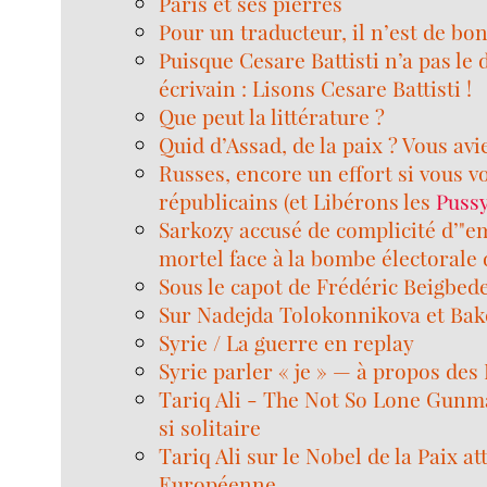
Paris et ses pierres
Pour un traducteur, il n’est de bo
Puisque Cesare Battisti n’a pas le 
écrivain : Lisons Cesare Battisti !
Que peut la littérature ?
Quid d’Assad, de la paix ? Vous aviez
Russes, encore un effort si vous v
républicains (et Libérons les
Puss
Sarkozy accusé de complicité d’"
mortel face à la bombe électorale
Sous le capot de Frédéric Beigbed
Sur Nadejda Tolokonnikova et Ba
Syrie / La guerre en replay
Syrie parler « je » — à propos de
Tariq Ali - The Not So Lone Gunma
si solitaire
Tariq Ali sur le Nobel de la Paix at
Européenne