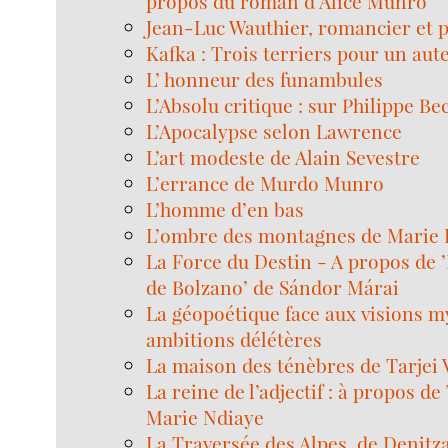
propos du roman d’Alice Munro
Jean-Luc Wauthier, romancier et 
Kafka : Trois terriers pour un aut
L’ honneur des funambules
L’Absolu critique : sur Philippe Be
L’Apocalypse selon Lawrence
L’art modeste de Alain Sevestre
L’errance de Murdo Munro
L’homme d’en bas
L’ombre des montagnes de Marie 
La Force du Destin - A propos de 
de Bolzano’ de Sándor Márai
La géopoétique face aux visions m
ambitions délétères
La maison des ténèbres de Tarjei 
La reine de l’adjectif : à propos d
Marie Ndiaye
La Traversée des Alpes, de Denitz