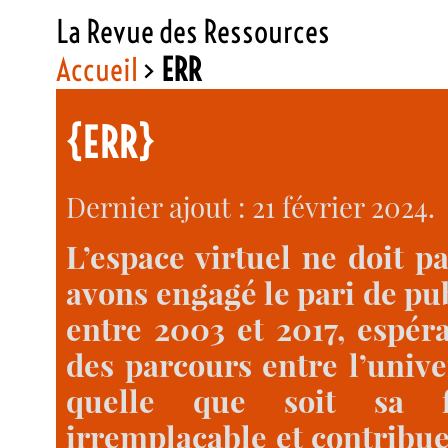
La Revue des Ressources
Accueil
>
ERR
{ERR}
Dernier ajout : 21 février 2024.
L’espace virtuel ne doit pa
avons engagé le pari de pub
entre 2003 et 2017, espér
des parcours entre l’unive
quelle que soit sa fo
irremplaçable et contribue