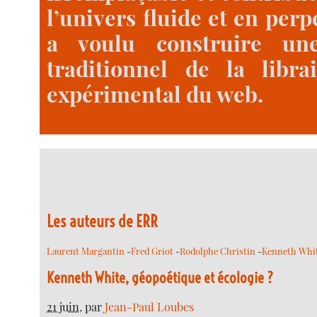
l’univers fluide et en perp
a voulu construire un
traditionnel de la lib
expérimental du web.
Les auteurs de ERR
Laurent Margantin
-
Fred Griot
-
Rodolphe Christin
-
Kenneth Whi
Kenneth White, géopoétique et écologie ?
21 juin
, par
Jean-Paul Loubes