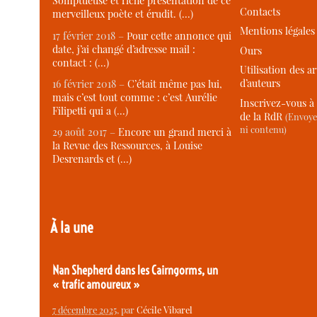
Somptueuse et riche présentation de ce
Contacts
merveilleux poète et érudit. (…)
Mentions légales
17 février 2018 –
Pour cette annonce qui
date, j’ai changé d’adresse mail :
Ours
contact : (…)
Utilisation des ar
d’auteurs
16 février 2018 –
C’était même pas lui,
mais c’est tout comme : c’est Aurélie
Inscrivez-vous à 
Filipetti qui a (…)
de la RdR
(Envoye
ni contenu)
29 août 2017 –
Encore un grand merci à
la Revue des Ressources, à Louise
Desrenards et (…)
À la une
Nan Shepherd dans les Cairngorms, un
« trafic amoureux »
7 décembre 2025
, par
Cécile Vibarel