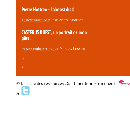
Pierre Mottron - I almost died
23 novembre 2025
, par
Pierre Mottron
CASTERUS OUEST, un portrait de mon
père.
29 septembre 2025
, par
Nicolas Losson
<
>
© la revue des ressources : Sauf mention particulière |
&