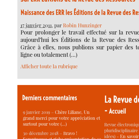
Naissance des ERR les Éditions de la Revue des R
17 janvier 2011
, par
Robin Hunzinger
Pour prolonger le travail effectué sur la revu
aujourd’hui les Éditions de la Revue des Res
Grâce à elles, nous publions sur papier des t
ligne ou totalement (…)
Afficher toute la rubrique
Derniers commentaires
La Revue d
-
Accueil
9 janvier 2019 –
Chère Liliane, Un
grand merci pour votre appréciation et
surtout pour votre (…)
Revue électroniqu
pluridisciplinaire 
30 décembre 2018 –
Bravo !
idées) -
En savoi