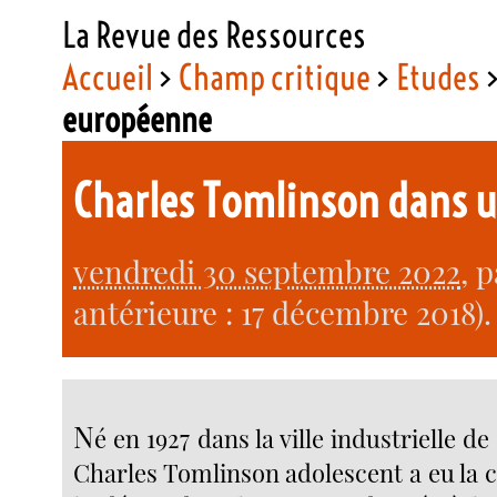
La Revue des Ressources
Accueil
>
Champ critique
>
Etudes
européenne
Charles Tomlinson dans 
vendredi 30 septembre 2022
, 
antérieure : 17 décembre 2018).
N
é en 1927 dans la ville industrielle d
Charles Tomlinson adolescent a eu la 