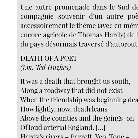
Une autre promenade dans le Sud de 
compagnie souvenir d’un autre po
accessoirement le thème (avec en mémo
encore agricole de Thomas Hardy) de 
du pays désormais traversé d’autorout
DEATH OF A POET
(i.m. Ted Hughes)
It was a death that brought us south,
Along a roadway that did not exist
When the friendship was beginning dea
How lightly, now, death leans
Above the counties and the goings-on
Of loud arterial England. […]
Hardy’s rivers – Parrett, Yeo, Tone –