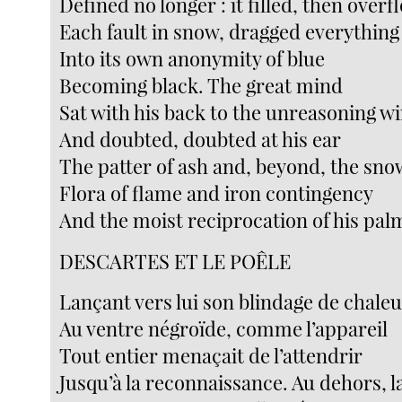
Defined no longer : it filled, then over
Each fault in snow, dragged everything
Into its own anonymity of blue
Becoming black. The great mind
Sat with his back to the unreasoning w
And doubted, doubted at his ear
The patter of ash and, beyond, the sn
Flora of flame and iron contingency
And the moist reciprocation of his palms
DESCARTES ET LE POÊLE
Lançant vers lui son blindage de chaleu
Au ventre négroïde, comme l’appareil
Tout entier menaçait de l’attendrir
Jusqu’à la reconnaissance. Au dehors, l