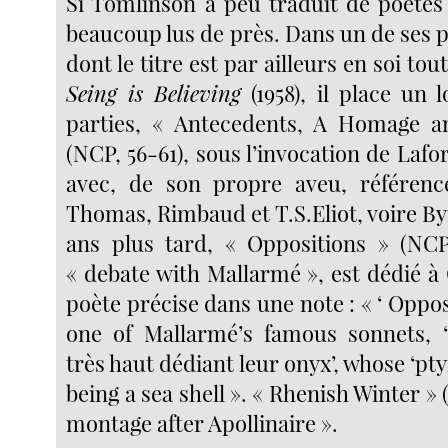
Si Tomlinson a peu traduit de poètes f
beaucoup lus de près. Dans un de ses 
dont le titre est par ailleurs en soi t
Seing is Believing
(1958), il place un
parties, « Antecedents, A Homage an
(NCP, 56-61), sous l’invocation de Laf
avec, de son propre aveu, référenc
Thomas, Rimbaud et T.S.Eliot, voire B
ans plus tard, « Oppositions » (NCP,
« debate with Mallarmé », est dédié à 
poète précise dans une note : « ‘ Opposi
one of Mallarmé’s famous sonnets, ‘
très haut dédiant leur onyx’, whose ‘pty
being a sea shell ». « Rhenish Winter » 
montage after Apollinaire ».