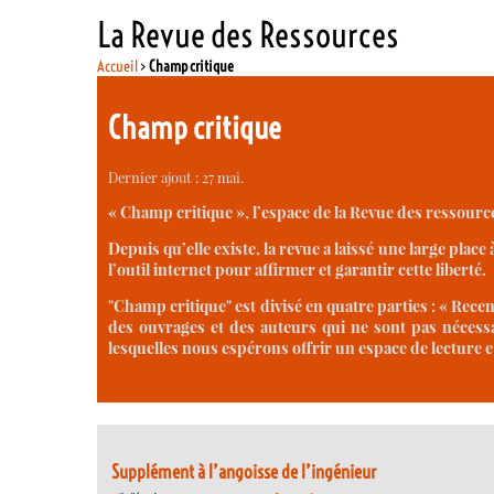
La Revue des Ressources
Accueil
>
Champ critique
Champ critique
Dernier ajout : 27 mai.
« Champ critique », l’espace de la Revue des ressource
Depuis qu’elle existe, la revue a laissé une large place
l’outil internet pour affirmer et garantir cette liberté.
"Champ critique" est divisé en quatre parties : « Rec
des ouvrages et des auteurs qui ne sont pas nécess
lesquelles nous espérons offrir un espace de lecture et 
Supplément à l’angoisse de l’ingénieur