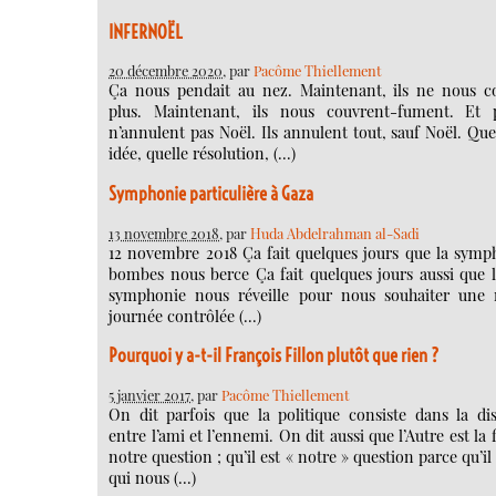
INFERNOËL
20 décembre 2020
, par
Pacôme Thiellement
Ça nous pendait au nez. Maintenant, ils ne nous c
plus. Maintenant, ils nous couvrent-fument. Et p
n’annulent pas Noël. Ils annulent tout, sauf Noël. Que
idée, quelle résolution, (…)
Symphonie particulière à Gaza
13 novembre 2018
, par
Huda Abdelrahman al-Sadi
12 novembre 2018 Ça fait quelques jours que la symp
bombes nous berce Ça fait quelques jours aussi que
symphonie nous réveille pour nous souhaiter une 
journée contrôlée (…)
Pourquoi y a-t-il François Fillon plutôt que rien ?
5 janvier 2017
, par
Pacôme Thiellement
On dit parfois que la politique consiste dans la dis
entre l’ami et l’ennemi. On dit aussi que l’Autre est la 
notre question ; qu’il est « notre » question parce qu’il 
qui nous (…)