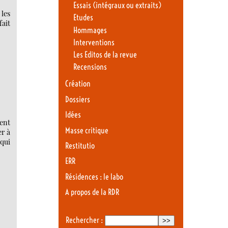
Essais (intégraux ou extraits)
les
Etudes
fait
Hommages
Interventions
Les Editos de la revue
Recensions
Création
Dossiers
Idées
ment
Masse critique
er à
 qui
Restitutio
ERR
Résidences : le labo
A propos de la RDR
Rechercher :