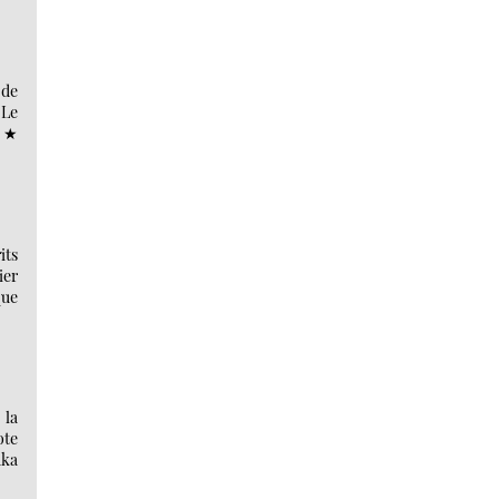
 de
 Le
e ★
its
ier
que
 la
ote
uka