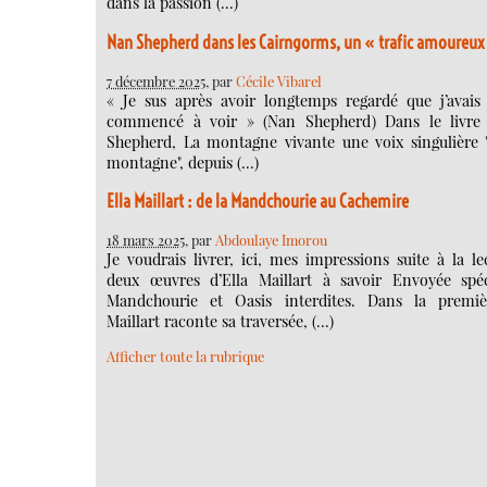
dans la passion (…)
Nan Shepherd dans les Cairngorms, un « trafic amoureux
7 décembre 2025
, par
Cécile Vibarel
« Je sus après avoir longtemps regardé que j’avais
commencé à voir » (Nan Shepherd) Dans le livre
Shepherd, La montagne vivante une voix singulière "
montagne", depuis (…)
Ella Maillart : de la Mandchourie au Cachemire
18 mars 2025
, par
Abdoulaye Imorou
Je voudrais livrer, ici, mes impressions suite à la l
deux œuvres d’Ella Maillart à savoir Envoyée spé
Mandchourie et Oasis interdites. Dans la premiè
Maillart raconte sa traversée, (…)
Afficher toute la rubrique