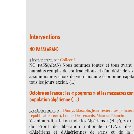
Interventions
NO PASS(ARAN)
5 février 2022
, par
Collectif
NO PASS(ARAN) Nous sommes toutes et tous avant 
humains remplis de contradictions et d’un désir de vi
assumons nos choix de vie dans une économie capital
tous les jours exclut, (…)
Octobre en France : les « pogroms » et les massacres cont
population algérienne (…)
17 octobre 2021
, par
Dionys Mascolo
,
Jean Texier
,
Les policier
républicains (1961)
,
Louise Desrenards
,
Maurice Blanchot
Yasmina Adi, « Ici on noie les Algériens » (2h 7’), 2011. 
du Front de libération nationale (F.L.N.), des 
d’Algériens et d’Algériennes de Paris et de la 