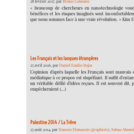
28 février 2017, par
Bruno Lemoine
« Beaucoup de chercheurs en nanotechnologie voudr
bénéfices et les risques imaginés sont inconfortable
que nous sommes face à une vraie révolution. » Kim E
Les Français et les langues étrangères
25 avril 2016, par
Daniel Emilio Rojas
L’opinion d’après laquelle les Français sont mauvais
médiatique à ce propos est stupéfiant. Il suffit d’ent
un véritable défilé d’idées reçues. Il est souvent dit
empêcheraient (…)
Palestine 2014 / La Trêve
25 août 2014, par
Haneen Elamassie (graphiste)
,
Salma Ahmed 