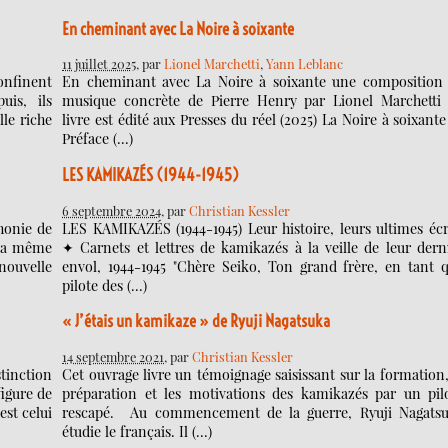
En cheminant avec La Noire à soixante
11 juillet 2025
, par
Lionel Marchetti
,
Yann Leblanc
onfinent
En cheminant avec La Noire à soixante une composition
uis, ils
musique concrète de Pierre Henry par Lionel Marchetti
lle riche
livre est édité aux Presses du réel (2025) La Noire à soixant
Préface (…)
LES KAMIKAZÉS (1944-1945)
6 septembre 2024
, par
Christian Kessler
honie de
LES KAMIKAZÉS (1944-1945) Leur histoire, leurs ultimes écr
 la même
✦ Carnets et lettres de kamikazés à la veille de leur dern
nouvelle
envol, 1944-1945 "Chère Seiko, Ton grand frère, en tant 
pilote des (…)
« J’étais un kamikaze » de Ryuji Nagatsuka
14 septembre 2021
, par
Christian Kessler
tinction
Cet ouvrage livre un témoignage saisissant sur la formation,
figure de
préparation et les motivations des kamikazés par un pil
est celui
rescapé. Au commencement de la guerre, Ryuji Nagats
étudie le français. Il (…)