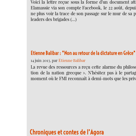
Voici la lettre reçue sous la forme d’un document 
Elamassie via son compte Facebook, le 22 août, depuis
ne plus voir la trace de son passage sur le mur de sa p
leaders des brigades (…)
Etienne Balibar : "Non au retour de la dic­ta­ture en Grèce"
14 juin 2013, par
Etienne Balibar
La revue des ressources a reçu cette alarme du phi­lo­s
tion de la nation grecque ». N’hésitez pas à le parta
moment où le FMI recon­naît à demi-mots que les pri­va­t
Chroniques et contes de l’Agora