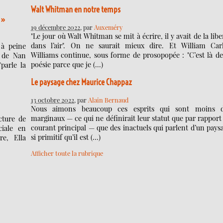
Walt Whitman en notre temps
 »
19 décembre 2022
, par
Auxeméry
"Le jour où Walt Whitman se mit à écrire, il y avait de la libe
dans l’air". On ne saurait mieux dire. Et William Car
 à peine
Williams continue, sous forme de prosopopée : "C’est là de
 de Nan
poésie parce que je (…)
parle la
Le paysage chez Maurice Chappaz
13 octobre 2022
, par
Alain Bernaud
Nous aimons beaucoup ces esprits qui sont moins 
marginaux — ce qui ne définirait leur statut que par rapport
ecture de
courant principal — que des inactuels qui parlent d’un pays
ciale en
si primitif qu’il est (…)
re, Ella
Afficher toute la rubrique