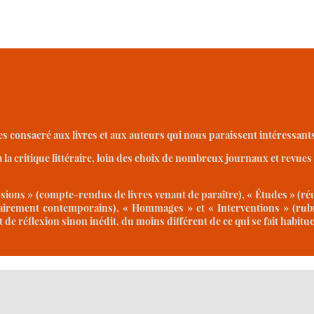
s consacré aux livres et aux auteurs qui nous paraissent intéressants 
 à la critique littéraire, loin des choix de nombreux journaux et revues
ensions » (compte-rendus de livres venant de paraître), « Études » (ré
airement contemporains), « Hommages » et « Interventions » (rubri
de réflexion sinon inédit, du moins différent de ce qui se fait habituel