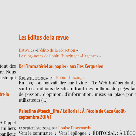
Les Editos de la revue
Estivales
-
L’édito de la rédaction
-
…
Le Blog-notes de Robin Hunzinger
-
Urgences
-
tout des
De l’immatériel au papier : aux îles Kerguelen
vre. Nous
8 novembre 2014
, par
Robin Hunzinger
iste qui
En 1997, on pouvait lire sur Uzine : "Le Web indépendant,
sont ces millions de sites offrant des millions de pages fai
re la
de passion, d’opinion, d’information, mises en place par 
utilisateurs (…)
Palestine #teach_life / Editorial : À l’école de Gaza (août-
s
septembre 2014)
A l’appel
12 septembre 2014
, par
Louise Desrenards
milliers
Vers le sommaire ⇓ Vers l’épilogue ⇓ ÉDITORIAL : À L’ÉC
banlieue