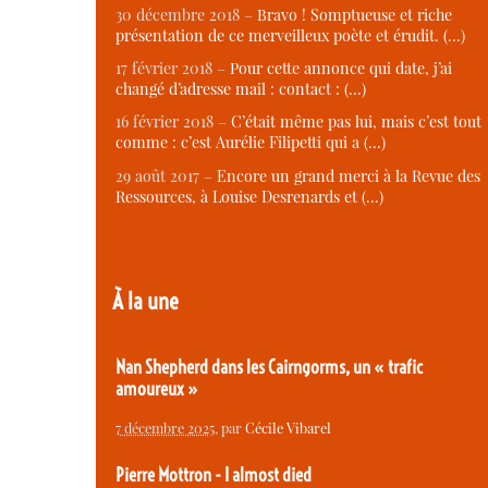
30 décembre 2018 –
Bravo ! Somptueuse et riche
présentation de ce merveilleux poète et érudit. (…)
17 février 2018 –
Pour cette annonce qui date, j’ai
changé d’adresse mail : contact : (…)
16 février 2018 –
C’était même pas lui, mais c’est tout
comme : c’est Aurélie Filipetti qui a (…)
29 août 2017 –
Encore un grand merci à la Revue des
Ressources, à Louise Desrenards et (…)
À la une
Nan Shepherd dans les Cairngorms, un « trafic
amoureux »
7 décembre 2025
, par
Cécile Vibarel
Pierre Mottron - I almost died