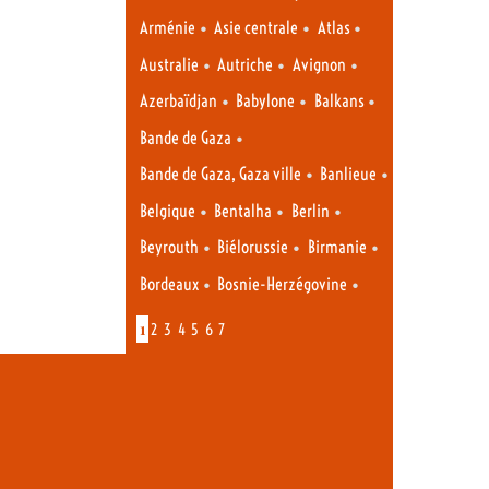
•
•
•
Arménie
Asie centrale
Atlas
•
•
•
Australie
Autriche
Avignon
•
•
•
Azerbaïdjan
Babylone
Balkans
•
Bande de Gaza
•
•
Bande de Gaza, Gaza ville
Banlieue
•
•
•
Belgique
Bentalha
Berlin
•
•
•
Beyrouth
Biélorussie
Birmanie
•
•
Bordeaux
Bosnie-Herzégovine
1
2
3
4
5
6
7