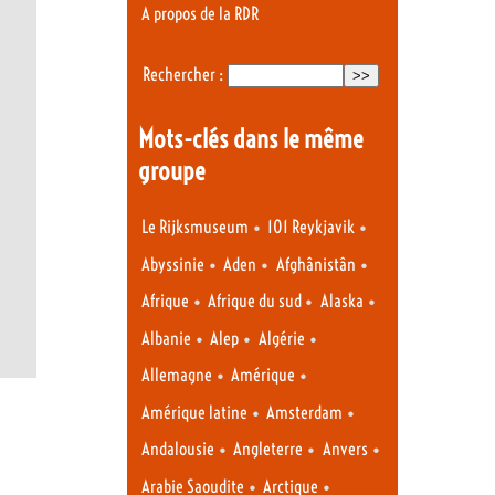
A propos de la RDR
Rechercher :
Mots-clés dans le même
groupe
•
•
Le Rijksmuseum
101 Reykjavik
•
•
•
Abyssinie
Aden
Afghânistân
•
•
•
Afrique
Afrique du sud
Alaska
•
•
•
Albanie
Alep
Algérie
•
•
Allemagne
Amérique
•
•
Amérique latine
Amsterdam
•
•
•
Andalousie
Angleterre
Anvers
•
•
Arabie Saoudite
Arctique