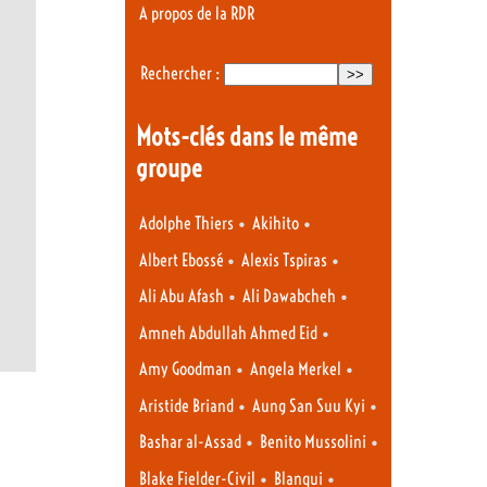
A propos de la RDR
Rechercher :
Mots-clés dans le même
groupe
•
•
Adolphe Thiers
Akihito
•
•
Albert Ebossé
Alexis Tspiras
•
•
Ali Abu Afash
Ali Dawabcheh
•
Amneh Abdullah Ahmed Eid
•
•
Amy Goodman
Angela Merkel
•
•
Aristide Briand
Aung San Suu Kyi
•
•
Bashar al-Assad
Benito Mussolini
•
•
Blake Fielder-Civil
Blanqui