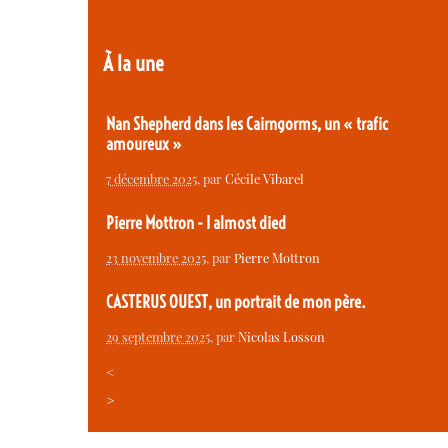
À la une
Nan Shepherd dans les Cairngorms, un « trafic
amoureux »
7 décembre 2025
, par
Cécile Vibarel
Pierre Mottron - I almost died
23 novembre 2025
, par
Pierre Mottron
CASTERUS OUEST, un portrait de mon père.
29 septembre 2025
, par
Nicolas Losson
<
>