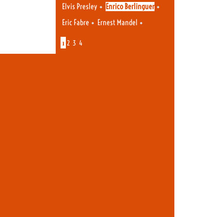
•
•
Elvis Presley
Enrico Berlinguer
•
•
Eric Fabre
Ernest Mandel
1
2
3
4