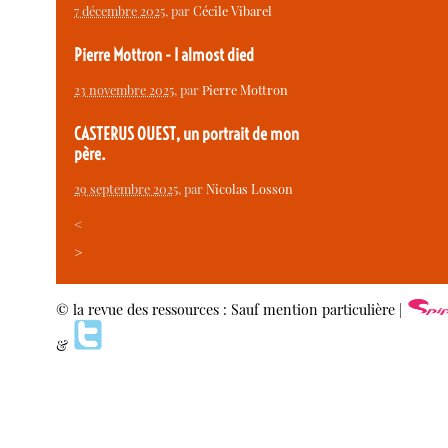
7 décembre 2025
, par
Cécile Vibarel
Pierre Mottron - I almost died
23 novembre 2025
, par
Pierre Mottron
CASTERUS OUEST, un portrait de mon
père.
29 septembre 2025
, par
Nicolas Losson
<
>
© la revue des ressources : Sauf mention particulière |
&