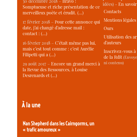
30 décembre 2018 –
Bravo !
idées) -
En savoi
Somptueuse et riche présentation de ce
Contacts
merveilleux poète et érudit. (…)
Mentions légales
17 février 2018 –
Pour cette annonce qui
date, j’ai changé d’adresse mail :
Ours
contact : (…)
Utilisation des ar
d’auteurs
16 février 2018 –
C’était même pas lui,
mais c’est tout comme : c’est Aurélie
Inscrivez-vous à 
Filipetti qui a (…)
de la RdR
(Envoye
ni contenu)
29 août 2017 –
Encore un grand merci à
la Revue des Ressources, à Louise
Desrenards et (…)
À la une
Nan Shepherd dans les Cairngorms, un
« trafic amoureux »