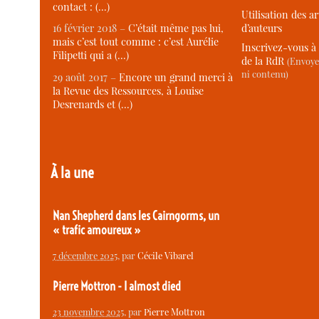
contact : (…)
Utilisation des ar
d’auteurs
16 février 2018 –
C’était même pas lui,
mais c’est tout comme : c’est Aurélie
Inscrivez-vous à 
Filipetti qui a (…)
de la RdR
(Envoye
ni contenu)
29 août 2017 –
Encore un grand merci à
la Revue des Ressources, à Louise
Desrenards et (…)
À la une
Nan Shepherd dans les Cairngorms, un
« trafic amoureux »
7 décembre 2025
, par
Cécile Vibarel
Pierre Mottron - I almost died
23 novembre 2025
, par
Pierre Mottron