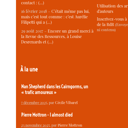
contact : (…)
Utilisation des ar
d’auteurs
16 février 2018 –
C’était même pas lui,
mais c’est tout comme : c’est Aurélie
Inscrivez-vous à 
Filipetti qui a (…)
de la RdR
(Envoye
ni contenu)
29 août 2017 –
Encore un grand merci à
la Revue des Ressources, à Louise
Desrenards et (…)
À la une
Nan Shepherd dans les Cairngorms, un
« trafic amoureux »
7 décembre 2025
, par
Cécile Vibarel
Pierre Mottron - I almost died
23 novembre 2025
, par
Pierre Mottron