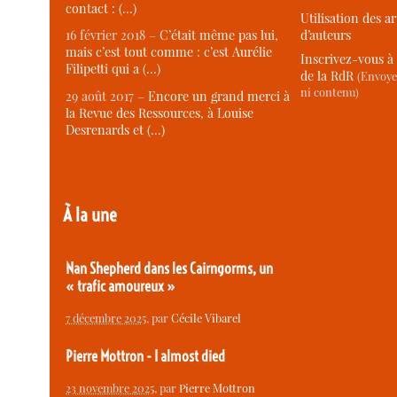
contact : (…)
Utilisation des ar
d’auteurs
16 février 2018 –
C’était même pas lui,
mais c’est tout comme : c’est Aurélie
Inscrivez-vous à 
Filipetti qui a (…)
de la RdR
(Envoye
ni contenu)
29 août 2017 –
Encore un grand merci à
la Revue des Ressources, à Louise
Desrenards et (…)
À la une
Nan Shepherd dans les Cairngorms, un
« trafic amoureux »
7 décembre 2025
, par
Cécile Vibarel
Pierre Mottron - I almost died
23 novembre 2025
, par
Pierre Mottron