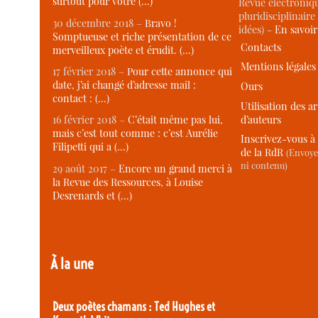
surtout pour votre (…)
Revue électroniqu
pluridisciplinaire 
30 décembre 2018 –
Bravo !
idées) -
En savoi
Somptueuse et riche présentation de ce
Contacts
merveilleux poète et érudit. (…)
Mentions légales
17 février 2018 –
Pour cette annonce qui
date, j’ai changé d’adresse mail :
Ours
contact : (…)
Utilisation des ar
d’auteurs
16 février 2018 –
C’était même pas lui,
mais c’est tout comme : c’est Aurélie
Inscrivez-vous à 
Filipetti qui a (…)
de la RdR
(Envoye
ni contenu)
29 août 2017 –
Encore un grand merci à
la Revue des Ressources, à Louise
Desrenards et (…)
À la une
Deux poètes chamans : Ted Hughes et