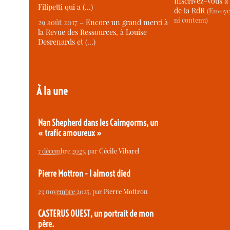
Inscrivez-vous à 
Filipetti qui a (…)
de la RdR
(Envoye
ni contenu)
29 août 2017 –
Encore un grand merci à
la Revue des Ressources, à Louise
Desrenards et (…)
À la une
Nan Shepherd dans les Cairngorms, un
« trafic amoureux »
7 décembre 2025
, par
Cécile Vibarel
Pierre Mottron - I almost died
23 novembre 2025
, par
Pierre Mottron
CASTERUS OUEST, un portrait de mon
père.