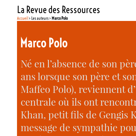
La Revue des Ressources
Accueil
> Les auteurs >
Marco Polo
Marco Polo
Né en l’absence de son père
ans lorsque son père et so
Maffeo Polo), reviennent d
centrale où ils ont rencon
Khan, petit fils de Gengis 
message de sympathie pou