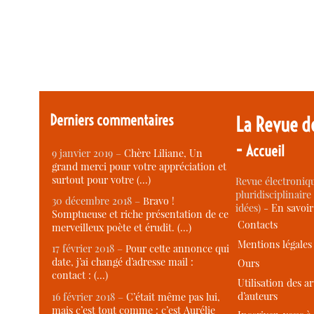
Derniers commentaires
La Revue d
-
Accueil
9 janvier 2019 –
Chère Liliane, Un
grand merci pour votre appréciation et
surtout pour votre (…)
Revue électroniqu
pluridisciplinaire 
30 décembre 2018 –
Bravo !
idées) -
En savoi
Somptueuse et riche présentation de ce
Contacts
merveilleux poète et érudit. (…)
Mentions légales
17 février 2018 –
Pour cette annonce qui
date, j’ai changé d’adresse mail :
Ours
contact : (…)
Utilisation des ar
d’auteurs
16 février 2018 –
C’était même pas lui,
mais c’est tout comme : c’est Aurélie