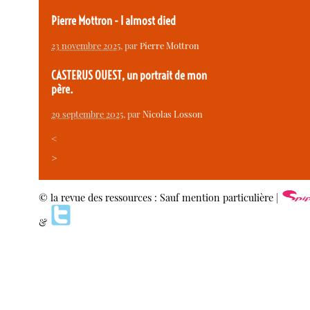
Pierre Mottron - I almost died
23 novembre 2025
, par
Pierre Mottron
CASTERUS OUEST, un portrait de mon
père.
29 septembre 2025
, par
Nicolas Losson
<
>
© la revue des ressources : Sauf mention particulière |
&