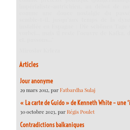
impérialiste-autrichien, au début de not
comme une douce nostalgie du passé
semble-t-il, jusqu’aux temps de la dyna
installée en Espagne : Die schönen Tage 
vorbei... mais il reste l’oeuvre de Kafka, 
et, passons..."
Miroslav Krleza
Articles
Jour anonyme
29 mars 2012, par
Fatbardha Sulaj
« La carte de Guido » de Kenneth White – une 
30 octobre 2023, par
Régis Poulet
Contradictions balkaniques