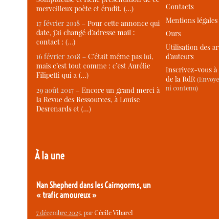
Contacts
merveilleux poète et érudit. (…)
Mentions légales
17 février 2018 –
Pour cette annonce qui
date, j’ai changé d’adresse mail :
Ours
contact : (…)
Utilisation des ar
d’auteurs
16 février 2018 –
C’était même pas lui,
mais c’est tout comme : c’est Aurélie
Inscrivez-vous à 
Filipetti qui a (…)
de la RdR
(Envoye
ni contenu)
29 août 2017 –
Encore un grand merci à
la Revue des Ressources, à Louise
Desrenards et (…)
À la une
Nan Shepherd dans les Cairngorms, un
« trafic amoureux »
7 décembre 2025
, par
Cécile Vibarel