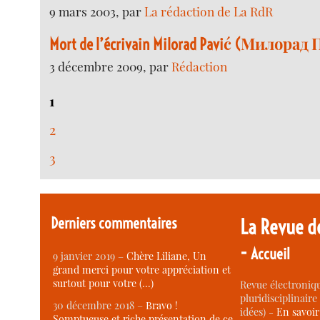
9 mars 2003, par
La rédaction de La RdR
Mort de l’écrivain Milorad Pavić (Милора
3 décembre 2009, par
Rédaction
1
2
3
Derniers commentaires
La Revue d
-
Accueil
9 janvier 2019 –
Chère Liliane, Un
grand merci pour votre appréciation et
surtout pour votre (…)
Revue électroniqu
pluridisciplinaire 
30 décembre 2018 –
Bravo !
idées) -
En savoi
Somptueuse et riche présentation de ce