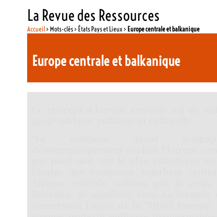
La Revue des Ressources
Accueil
> Mots-clés > États Pays et Lieux >
Europe centrale et balkanique
Europe centrale et balkanique
Le concept d’Europe centrale est de nat
géographique, politique et culturelle.
"Le composé qu’est géograp
démographiquement parlant l’Europe cent
pas pour moi, sur le plan esthétique, un
l’instar des composés Amérique central
Afrique centrale, notions qui, je crois
littéraire, ne signifient rien. La formu
concernant l’unité de la "Mittel Europa" f
comme prétexte politique (pangermaniq