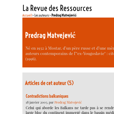
La Revue des Ressources
Accueil
> Les auteurs >
Predrag Matvejević
Predrag Matvejević
Né en 1932 à Mostar, d’un père russe et d’une mère 
auteurs contemporains de l’"ex-Yougoslavie" : 
(1996).
Articles de cet auteur (5)
Contradictions balkaniques
18 janvier 2003, par
Predrag Matvejević
Celui qui aborde les Balkans ne tarde pas à se rend
large bloc du continent immergé dans le bassin méditer