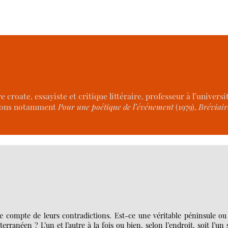
croate, essayiste et critique littéraire, professeur à l’universi
citons notamment
Pour une poétique de l’événement
(1979),
Bréviair
re compte de leurs contradictions. Est-ce une véritable péninsule ou
ranéen ? L’un et l’autre à la fois ou bien, selon l’endroit, soit l’un 