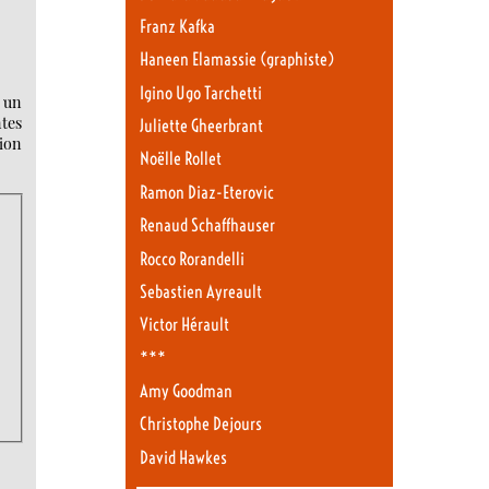
Franz Kafka
Haneen Elamassie (graphiste)
Igino Ugo Tarchetti
s un
ntes
Juliette Gheerbrant
tion
Noëlle Rollet
Ramon Diaz-Eterovic
Renaud Schaffhauser
Rocco Rorandelli
Sebastien Ayreault
Victor Hérault
***
Amy Goodman
Christophe Dejours
David Hawkes