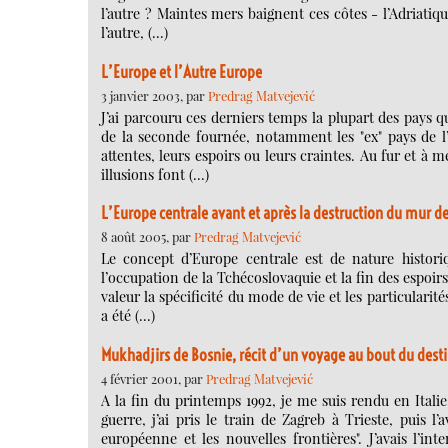
l’autre ? Maintes mers baignent ces côtes - l’Adriatique
l’autre, (…)
L’Europe et l’Autre Europe
3 janvier 2003, par
Predrag Matvejević
J’ai parcouru ces derniers temps la plupart des pays 
de la seconde fournée, notamment les "ex" pays de l
attentes, leurs espoirs ou leurs craintes. Au fur et à 
illusions font (…)
L’Europe centrale avant et après la destruction du mur de
8 août 2005, par
Predrag Matvejević
Le concept d’Europe centrale est de nature historiq
l’occupation de la Tchécoslovaquie et la fin des espoi
valeur la spécificité du mode de vie et les particularit
a été (…)
Mukhadjirs de Bosnie, récit d’un voyage au bout du dest
4 février 2001, par
Predrag Matvejević
A la fin du printemps 1992, je me suis rendu en Italie
guerre, j’ai pris le train de Zagreb à Trieste, puis l’
européenne et les nouvelles frontières". J’avais l’in