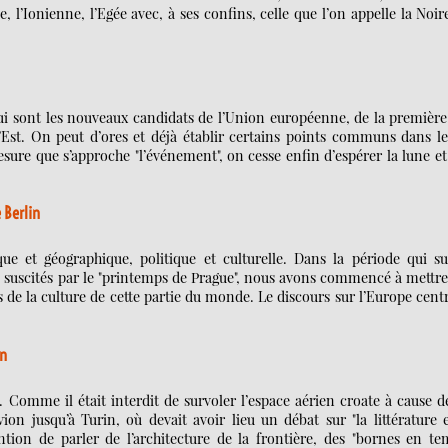
, l’Ionienne, l’Egée avec, à ses confins, celle que l’on appelle la Noir
qui sont les nouveaux candidats de l’Union européenne, de la premièr
’Est. On peut d’ores et déjà établir certains points communs dans le
mesure que s’approche "l’événement", on cesse enfin d’espérer la lune et
 Berlin
ue et géographique, politique et culturelle. Dans la période qui sui
rs suscités par le "printemps de Prague", nous avons commencé à mettr
és de la culture de cette partie du monde. Le discours sur l’Europe cent
in
. Comme il était interdit de survoler l’espace aérien croate à cause d
avion jusqu’à Turin, où devait avoir lieu un débat sur "la littérature 
tention de parler de l’architecture de la frontière, des "bornes en t