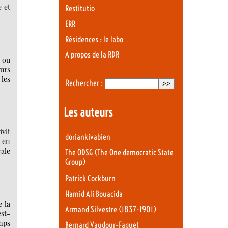
e et
Restitutio
ERR
Résidences : le labo
A propos de la RDR
e ou
urs
 les
Rechercher :
Les auteurs
vit
doriankivabien
e en
rale
The ODSG (The One democratic State
Group)
Patrick Cockburn
Hamid Ali Bouacida
e la
Armand Silvestre (1837-1901)
est-
emps
Bernard Vaudour-Faguet