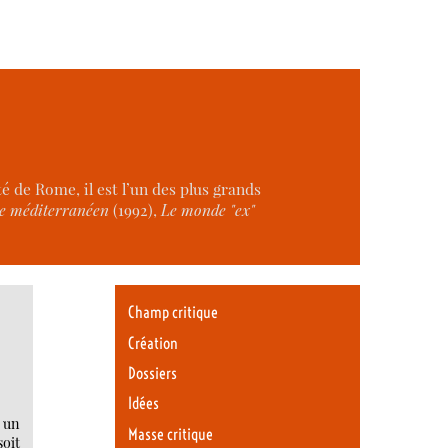
té de Rome, il est l’un des plus grands
e méditerranéen
(1992),
Le monde "ex"
Champ critique
Création
Dossiers
Idées
 un
Masse critique
soit