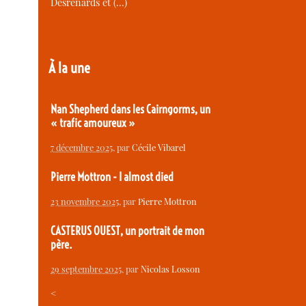
Desrenards et (…)
À la une
Nan Shepherd dans les Cairngorms, un
« trafic amoureux »
7 décembre 2025
, par
Cécile Vibarel
Pierre Mottron - I almost died
23 novembre 2025
, par
Pierre Mottron
CASTERUS OUEST, un portrait de mon
père.
29 septembre 2025
, par
Nicolas Losson
<