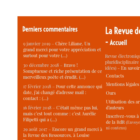
Derniers commentaires
La Revue d
-
Accueil
9 janvier 2019 –
Chère Liliane, Un
grand merci pour votre appréciation et
surtout pour votre (…)
Revue électroniqu
pluridisciplinaire 
30 décembre 2018 –
Bravo !
idées) -
En savoi
Somptueuse et riche présentation de ce
Contacts
merveilleux poète et érudit. (…)
Mentions légales
17 février 2018 –
Pour cette annonce qui
date, j’ai changé d’adresse mail :
Ours
contact : (…)
Utilisation des ar
d’auteurs
16 février 2018 –
C’était même pas lui,
mais c’est tout comme : c’est Aurélie
Inscrivez-vous à 
Filipetti qui a (…)
de la RdR
(Envoye
ni contenu)
29 août 2017 –
Encore un grand merci à
la Revue des Ressources, à Louise