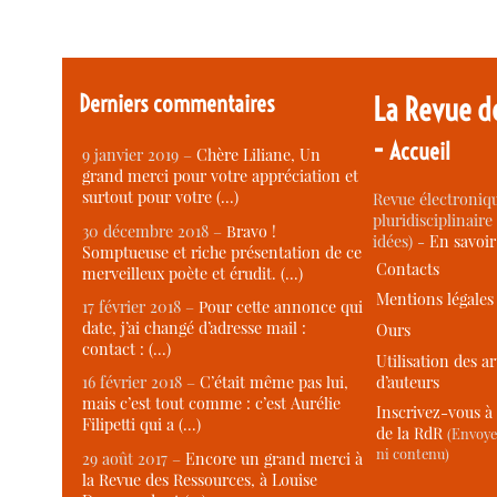
Derniers commentaires
La Revue d
-
Accueil
9 janvier 2019 –
Chère Liliane, Un
grand merci pour votre appréciation et
surtout pour votre (…)
Revue électroniqu
pluridisciplinaire 
30 décembre 2018 –
Bravo !
idées) -
En savoi
Somptueuse et riche présentation de ce
Contacts
merveilleux poète et érudit. (…)
Mentions légales
17 février 2018 –
Pour cette annonce qui
date, j’ai changé d’adresse mail :
Ours
contact : (…)
Utilisation des ar
d’auteurs
16 février 2018 –
C’était même pas lui,
mais c’est tout comme : c’est Aurélie
Inscrivez-vous à 
Filipetti qui a (…)
de la RdR
(Envoye
ni contenu)
29 août 2017 –
Encore un grand merci à
la Revue des Ressources, à Louise