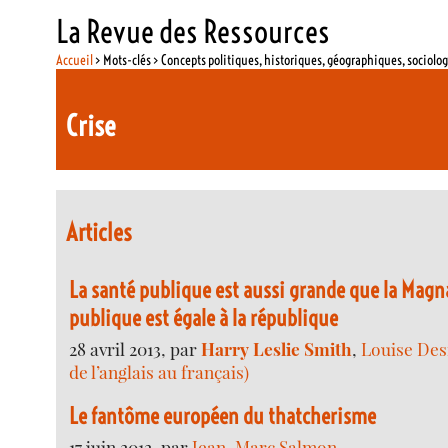
La Revue des Ressources
Accueil
> Mots-clés > Concepts politiques, historiques, géographiques, sociolo
Crise
Articles
La santé publique est aussi grande que la Magna
publique est égale à la république
28 avril 2013, par
Harry Leslie Smith
,
Louise Des
de l’anglais au français)
Le fantôme européen du thatcherisme
17 juin 2012, par
Jean-Marc Salmon