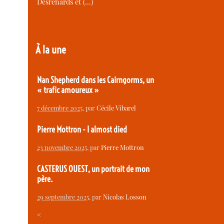
Desrenards et (…)
À la une
Nan Shepherd dans les Cairngorms, un
« trafic amoureux »
7 décembre 2025
, par
Cécile Vibarel
Pierre Mottron - I almost died
23 novembre 2025
, par
Pierre Mottron
CASTERUS OUEST, un portrait de mon
père.
29 septembre 2025
, par
Nicolas Losson
<