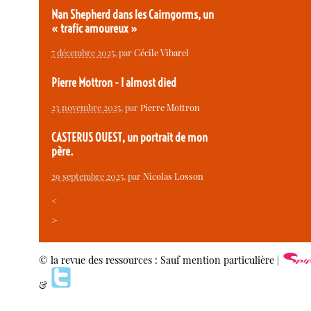
Nan Shepherd dans les Cairngorms, un
« trafic amoureux »
7 décembre 2025
, par
Cécile Vibarel
Pierre Mottron - I almost died
23 novembre 2025
, par
Pierre Mottron
CASTERUS OUEST, un portrait de mon
père.
29 septembre 2025
, par
Nicolas Losson
<
>
© la revue des ressources : Sauf mention particulière |
&