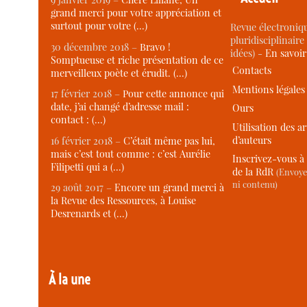
grand merci pour votre appréciation et
surtout pour votre (…)
Revue électroniqu
pluridisciplinaire 
30 décembre 2018 –
Bravo !
idées) -
En savoi
Somptueuse et riche présentation de ce
Contacts
merveilleux poète et érudit. (…)
Mentions légales
17 février 2018 –
Pour cette annonce qui
date, j’ai changé d’adresse mail :
Ours
contact : (…)
Utilisation des ar
d’auteurs
16 février 2018 –
C’était même pas lui,
mais c’est tout comme : c’est Aurélie
Inscrivez-vous à 
Filipetti qui a (…)
de la RdR
(Envoye
ni contenu)
29 août 2017 –
Encore un grand merci à
la Revue des Ressources, à Louise
Desrenards et (…)
À la une