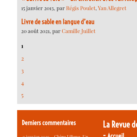
15 janvier 2013, par
Régis Poulet
,
Yan Allegret
Livre de sable en langue d’eau
20 août 2021, par
Camille Juillet
1
2
3
4
5
Derniers commentaires
La Revue d
-
Accueil
9 janvier 2019 –
Chère Liliane, Un