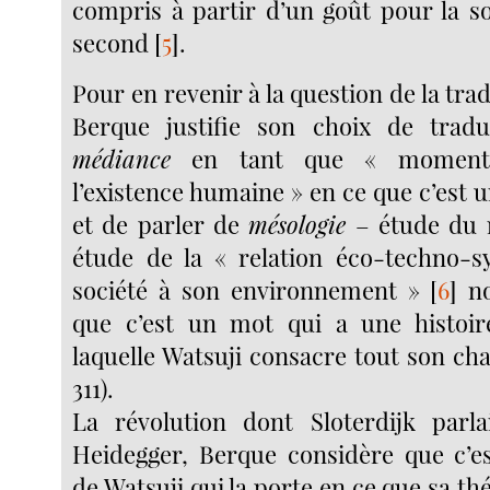
compris à partir d’un goût pour la so
second
[
5
]
.
Pour en revenir à la question de la tra
Berque justifie son choix de trad
médiance
en tant que « moment 
l’existence humaine » en ce que c’est u
et de parler de
mésologie
– étude du 
étude de la « relation éco-techno-s
société à son environnement »
[
6
]
no
que c’est un mot qui a une histoir
laquelle Watsuji consacre tout son cha
311).
La révolution dont Sloterdijk parl
Heidegger, Berque considère que c’es
de Watsuji qui la porte en ce que sa 