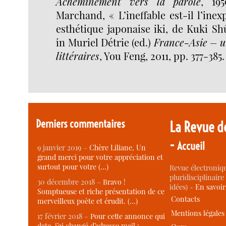
Acheminement vers la parole
, 19
Marchand, « L’ineffable est-il l’ine
esthétique japonaise iki, de Kuki S
in Muriel Détrie (ed.)
France-Asie – u
littéraires
, You Feng, 2011, pp. 377-385.
Derniers commentaires
La Revue d
-
Accueil
9 janvier 2019 –
Chère Liliane, Un
grand merci pour votre appréciation et
surtout pour votre (…)
Revue électroniqu
pluridisciplinaire 
30 décembre 2018 –
Bravo !
idées) -
En savoi
Somptueuse et riche présentation de ce
Contacts
merveilleux poète et érudit. (…)
Mentions légales
17 février 2018 –
Pour cette annonce qui
date, j’ai changé d’adresse mail :