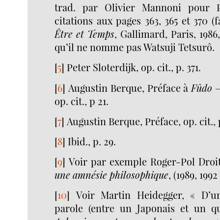
trad. par Olivier Mannoni pour 
citations aux pages 363, 365 et 370 (
Être et Temps
, Gallimard, Paris, 1986,
qu’il ne nomme pas Watsuji Tetsurô.
[
5
]
Peter Sloterdijk, op. cit., p. 371.
[
6
]
Augustin Berque, Préface à
Fûdo –
op. cit., p 21.
[
7
]
Augustin Berque, Préface, op. cit., 
[
8
]
Ibid., p. 29.
[
9
]
Voir par exemple Roger-Pol Droi
une amnésie philosophique
, (1989, 1992
[
10
]
Voir Martin Heidegger, « D’u
parole (entre un Japonais et un q