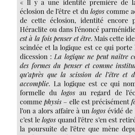
« Il y a une identité première de 
éclosion de l’être et du
logos
comme acc
de cette éclosion, identité encore 
Héraclite ou dans l’énoncé parménidi
est à la fois penser et être
. Mais cette ide
scindée et la logique est ce qui porte 
dicession :
La logique ne peut naître 
des formes du penser et comme institut
qu’après que la scission de l’être et 
accomplie
. La logique est ce qui no
formelle du
logos
au regard de l’écl
comme
physis
– elle est précisément
f
l’on a alors affaire à un
logos
évidé de l
c’est le
logos
quand l’être s’en est retir
la poursuite de l’être que mène depu