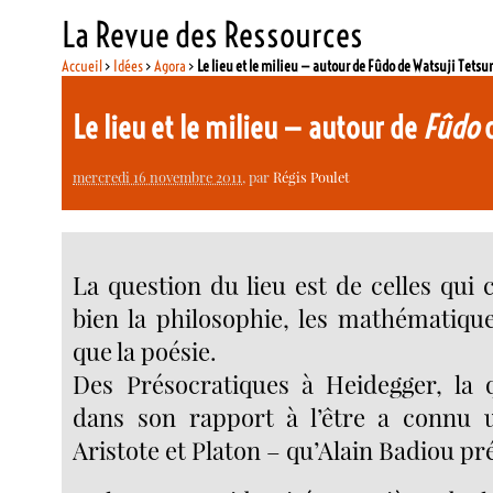
La Revue des Ressources
Accueil
>
Idées
>
Agora
>
Le lieu et le milieu — autour de Fûdo de Watsuji Tetsu
Le lieu et le milieu — autour de
Fûdo
d
mercredi 16 novembre 2011
, par
Régis Poulet
La question du lieu est de celles qui
bien la philosophie, les mathématique
que la poésie.
Des Présocratiques à Heidegger, la 
dans son rapport à l’être a connu 
Aristote et Platon – qu’Alain Badiou pré