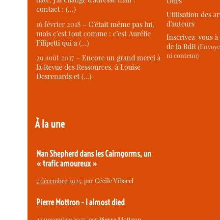
Ours
contact : (…)
Utilisation des ar
d’auteurs
16 février 2018 –
C’était même pas lui,
mais c’est tout comme : c’est Aurélie
Inscrivez-vous à 
Filipetti qui a (…)
de la RdR
(Envoye
ni contenu)
29 août 2017 –
Encore un grand merci à
la Revue des Ressources, à Louise
Desrenards et (…)
À la une
Nan Shepherd dans les Cairngorms, un
« trafic amoureux »
7 décembre 2025
, par
Cécile Vibarel
Pierre Mottron - I almost died
23 novembre 2025
, par
Pierre Mottron