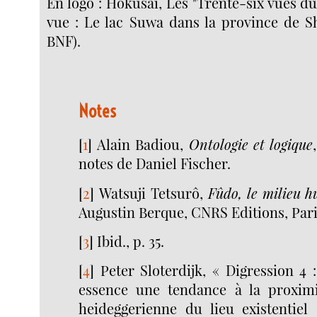
En logo : Hokusai, Les "Trente-six vues du
vue : Le lac Suwa dans la province de S
BNF).
Notes
[
1
]
Alain Badiou,
Ontologie et logique
notes de Daniel Fischer.
[
2
]
Watsuji Tetsurô,
Fûdo, le milieu 
Augustin Berque, CNRS Editions, Paris,
[
3
]
Ibid., p. 35.
[
4
]
Peter Sloterdijk, « Digression 4 
essence une tendance à la proximi
heideggerienne du lieu existentie