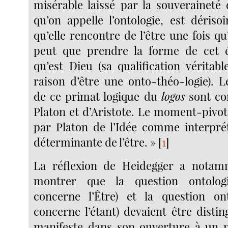
misérable laissé par la souveraineté 
qu’on appelle l’ontologie, est dériso
qu’elle rencontre de l’être une fois qu’
peut que prendre la forme de cet ét
qu’est Dieu (sa qualification véritab
raison d’être une onto-théo-logie). L
de ce primat logique du
logos
sont con
Platon et d’Aristote. Le moment-pivot e
par Platon de l’Idée comme interpré
déterminante de l’être. »
[
1
]
La réflexion de Heidegger a notam
montrer que la question ontologi
concerne l’Être) et la question ont
concerne l’étant) devaient être distin
manifeste dans son ouverture à un m