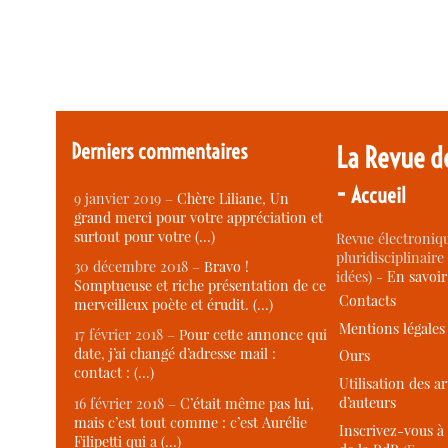
Derniers commentaires
La Revue d
-
Accueil
9 janvier 2019 –
Chère Liliane, Un
grand merci pour votre appréciation et
surtout pour votre (…)
Revue électroniqu
pluridisciplinaire 
30 décembre 2018 –
Bravo !
idées) -
En savoi
Somptueuse et riche présentation de ce
Contacts
merveilleux poète et érudit. (…)
Mentions légales
17 février 2018 –
Pour cette annonce qui
date, j’ai changé d’adresse mail :
Ours
contact : (…)
Utilisation des ar
d’auteurs
16 février 2018 –
C’était même pas lui,
mais c’est tout comme : c’est Aurélie
Inscrivez-vous à 
Filipetti qui a (…)