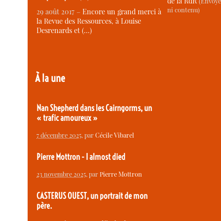
de la RdR
(Envoye
ni contenu)
29 août 2017 –
Encore un grand merci à
la Revue des Ressources, à Louise
Desrenards et (…)
À la une
Nan Shepherd dans les Cairngorms, un
« trafic amoureux »
7 décembre 2025
, par
Cécile Vibarel
Pierre Mottron - I almost died
23 novembre 2025
, par
Pierre Mottron
CASTERUS OUEST, un portrait de mon
père.