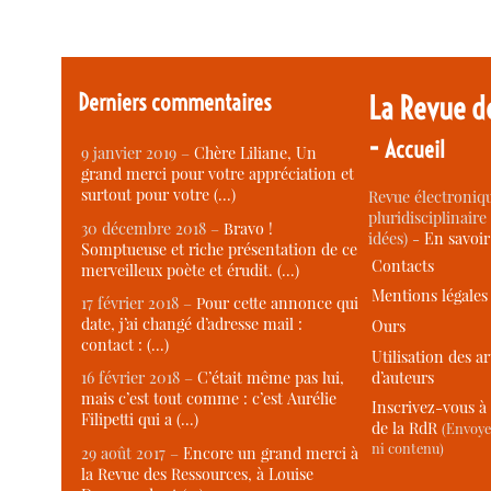
Derniers commentaires
La Revue d
-
Accueil
9 janvier 2019 –
Chère Liliane, Un
grand merci pour votre appréciation et
surtout pour votre (…)
Revue électroniqu
pluridisciplinaire 
30 décembre 2018 –
Bravo !
idées) -
En savoi
Somptueuse et riche présentation de ce
Contacts
merveilleux poète et érudit. (…)
Mentions légales
17 février 2018 –
Pour cette annonce qui
date, j’ai changé d’adresse mail :
Ours
contact : (…)
Utilisation des ar
d’auteurs
16 février 2018 –
C’était même pas lui,
mais c’est tout comme : c’est Aurélie
Inscrivez-vous à 
Filipetti qui a (…)
de la RdR
(Envoye
ni contenu)
29 août 2017 –
Encore un grand merci à
la Revue des Ressources, à Louise