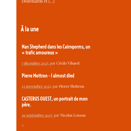
Desrenards et (…)
À la une
Nan Shepherd dans les Cairngorms, un
« trafic amoureux »
7 décembre 2025
, par
Cécile Vibarel
Pierre Mottron - I almost died
23 novembre 2025
, par
Pierre Mottron
CASTERUS OUEST, un portrait de mon
père.
29 septembre 2025
, par
Nicolas Losson
<