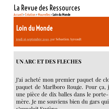
La Revue des Ressources
Accueil
>
Création
>
Nouvelles
>
Loin du Monde
Loin du Monde
jeudi 16 septembre 2010
, par
Sebastien Ayreault
UN ARC ET DES FLECHES
J’ai acheté mon premier paquet de clo
paquet de Marlboro Rouge. Pour ça, j
une pièce de dix balles dans le port
mère. Je me souviens bien du gars qui 
s’appelait Eugène.