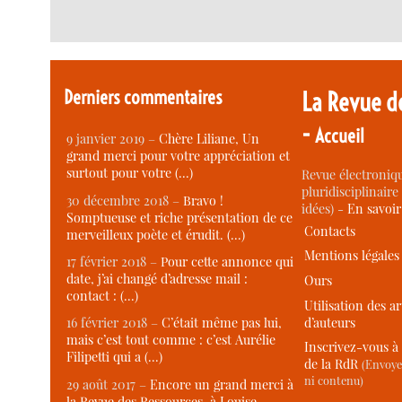
Derniers commentaires
La Revue d
-
Accueil
9 janvier 2019 –
Chère Liliane, Un
grand merci pour votre appréciation et
surtout pour votre (…)
Revue électroniqu
pluridisciplinaire 
30 décembre 2018 –
Bravo !
idées) -
En savoi
Somptueuse et riche présentation de ce
Contacts
merveilleux poète et érudit. (…)
Mentions légales
17 février 2018 –
Pour cette annonce qui
date, j’ai changé d’adresse mail :
Ours
contact : (…)
Utilisation des ar
d’auteurs
16 février 2018 –
C’était même pas lui,
mais c’est tout comme : c’est Aurélie
Inscrivez-vous à 
Filipetti qui a (…)
de la RdR
(Envoye
ni contenu)
29 août 2017 –
Encore un grand merci à
la Revue des Ressources, à Louise