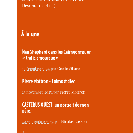
Desrenards et (…)
À la une
Nan Shepherd dans les Cairngorms, un
« trafic amoureux »
7 décembre 2025
, par
Cécile Vibarel
Pierre Mottron - I almost died
23 novembre 2025
, par
Pierre Mottron
CASTERUS OUEST, un portrait de mon
père.
29 septembre 2025
, par
Nicolas Losson
<