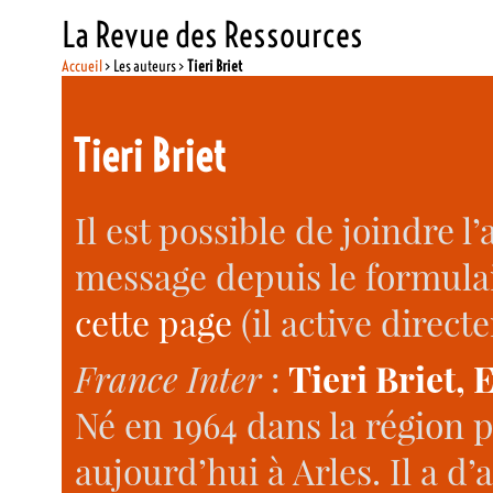
La Revue des Ressources
Accueil
> Les auteurs >
Tieri Briet
Tieri Briet
Il est possible de joindre l
message depuis le formula
cette page
(il active direct
France Inter
:
Tieri Briet, 
Né en 1964 dans la région pa
aujourd’hui à Arles. Il a d