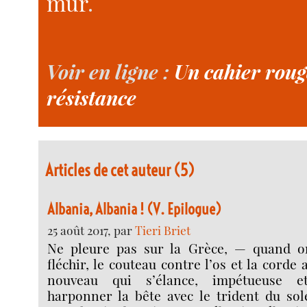
mur
.
Voir en ligne :
Un cahier rouge
résistance
Articles de cet auteur (5)
Albania, Albania ! (V. Epilogue)
25 août 2017, par
Tieri Briet
Ne pleure pas sur la Grèce, — quand on
fléchir, le couteau contre l’os et la corde 
nouveau qui s’élance, impétueuse e
harponner la bête avec le trident du sole