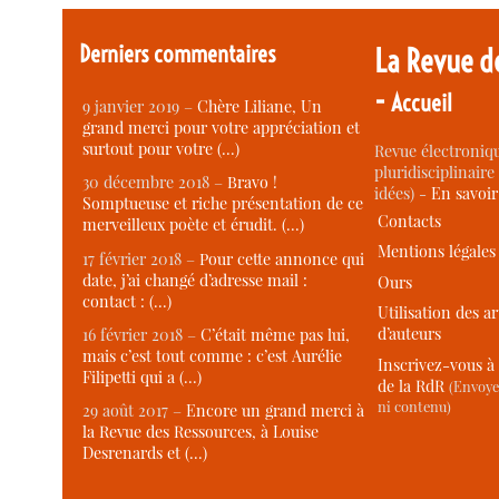
Derniers commentaires
La Revue d
-
Accueil
9 janvier 2019 –
Chère Liliane, Un
grand merci pour votre appréciation et
surtout pour votre (…)
Revue électroniqu
pluridisciplinaire 
30 décembre 2018 –
Bravo !
idées) -
En savoi
Somptueuse et riche présentation de ce
Contacts
merveilleux poète et érudit. (…)
Mentions légales
17 février 2018 –
Pour cette annonce qui
date, j’ai changé d’adresse mail :
Ours
contact : (…)
Utilisation des ar
d’auteurs
16 février 2018 –
C’était même pas lui,
mais c’est tout comme : c’est Aurélie
Inscrivez-vous à 
Filipetti qui a (…)
de la RdR
(Envoye
ni contenu)
29 août 2017 –
Encore un grand merci à
la Revue des Ressources, à Louise
Desrenards et (…)