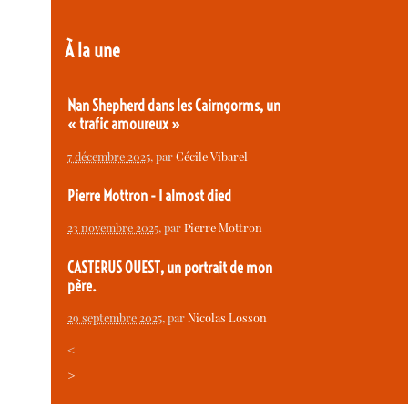
À la une
Nan Shepherd dans les Cairngorms, un
« trafic amoureux »
7 décembre 2025
, par
Cécile Vibarel
Pierre Mottron - I almost died
23 novembre 2025
, par
Pierre Mottron
CASTERUS OUEST, un portrait de mon
père.
29 septembre 2025
, par
Nicolas Losson
<
>