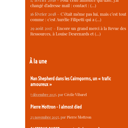
17 février 2018 –
Pour cette annonce qui date, j’ai
changé d’adresse mail : contact : (…)
16 février 2018 –
C’était même pas lui, mais c’est tout
comme : c’est Aurélie Filipetti qui a (…)
29 août 2017 –
Encore un grand merci à la Revue des
Ressources, à Louise Desrenards et (…)
À la une
Nan Shepherd dans les Cairngorms, un « trafic
amoureux »
7 décembre 2025
, par
Cécile Vibarel
Pierre Mottron - I almost died
23 novembre 2025
, par
Pierre Mottron