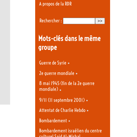
A propos de la RDR
Rechercher :
Mots-clés dans le même
groupe
•
Guerre de Syrie
•
2e guerre mondiale
8 mai 1945 (fin de la 2e guerre
mondiale)
•
•
9/11 (11 septembre 2001)
•
Attentat de Charlie Hebdo
•
Bombardement
Bombardement israélien du centre
culturel Said Al-Mishal
•