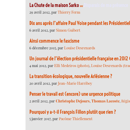
La Chute de la maison Sarko
Disparais de ma présence
ou
29 avril 2012, par
Thierry Ferm
Dix ans après l’affaire Paul Voise pendant les Présidentie
6 avril 2012, par
Simon Guibert
Ainsi commence le fascisme
6 décembre 2015, par
Louise Desrenards
Un journal de l’élection présidentielle française en 2012 
4 mai 2012, par
Elli Medeiros (photo)
,
Louise Desrenards (trad
La transition écologique, nouvelle Arlésienne ?
20 avril 2012, par
Jean-Marie Harribey
Penser le travail est (encore) une urgence politique
2 avril 2012, par
Christophe Dejours
,
Thomas Lacoste
,
Régis
Pourquoi y a-t-il François Fillon plutôt que rien ?
5 janvier 2017, par
Pacôme Thiellement