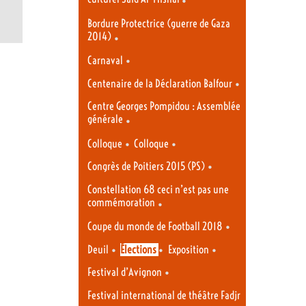
Bordure Protectrice (guerre de Gaza
2014)
•
•
Carnaval
•
Centenaire de la Déclaration Balfour
Centre Georges Pompidou : Assemblée
générale
•
•
•
Colloque
Colloque
•
Congrès de Poitiers 2015 (PS)
Constellation 68 ceci n’est pas une
commémoration
•
•
Coupe du monde de Football 2018
•
•
•
Deuil
Élections
Exposition
•
Festival d’Avignon
Festival international de théâtre Fadjr