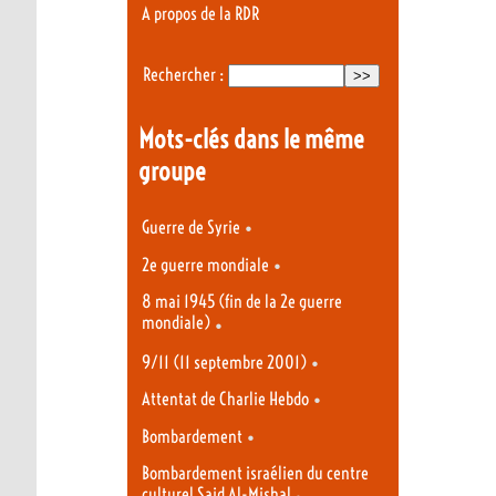
A propos de la RDR
Rechercher :
Mots-clés dans le même
groupe
•
Guerre de Syrie
•
2e guerre mondiale
8 mai 1945 (fin de la 2e guerre
mondiale)
•
•
9/11 (11 septembre 2001)
•
Attentat de Charlie Hebdo
•
Bombardement
Bombardement israélien du centre
culturel Said Al-Mishal
•