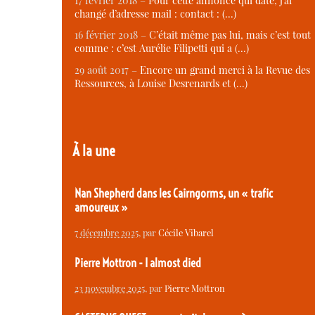
17 février 2018 –
Pour cette annonce qui date, j’ai
changé d’adresse mail : contact : (…)
16 février 2018 –
C’était même pas lui, mais c’est tout
comme : c’est Aurélie Filipetti qui a (…)
29 août 2017 –
Encore un grand merci à la Revue des
Ressources, à Louise Desrenards et (…)
À la une
Nan Shepherd dans les Cairngorms, un « trafic
amoureux »
7 décembre 2025
, par
Cécile Vibarel
Pierre Mottron - I almost died
23 novembre 2025
, par
Pierre Mottron