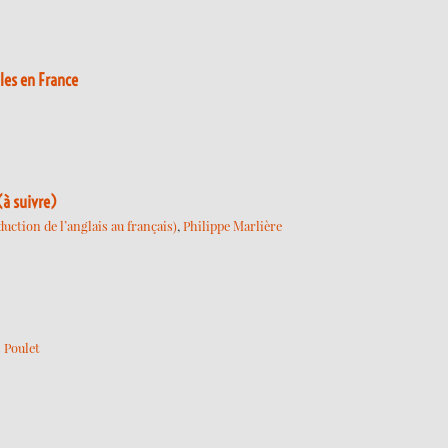
lles en France
(à suivre)
uction de l’anglais au français)
,
Philippe Marlière
 Poulet