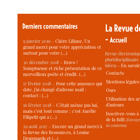
Derniers commentaires
La Revue d
-
Accueil
9 janvier 2019 –
Chère Liliane, Un
grand merci pour votre appréciation et
surtout pour votre (…)
Revue électroniqu
pluridisciplinaire 
30 décembre 2018 –
Bravo !
idées) -
En savoi
Somptueuse et riche présentation de ce
Contacts
merveilleux poète et érudit. (…)
Mentions légales
17 février 2018 –
Pour cette annonce qui
date, j’ai changé d’adresse mail :
Ours
contact : (…)
Utilisation des ar
d’auteurs
16 février 2018 –
C’était même pas lui,
mais c’est tout comme : c’est Aurélie
Inscrivez-vous à 
Filipetti qui a (…)
de la RdR
(Envoye
ni contenu)
29 août 2017 –
Encore un grand merci à
la Revue des Ressources, à Louise
Desrenards et (…)