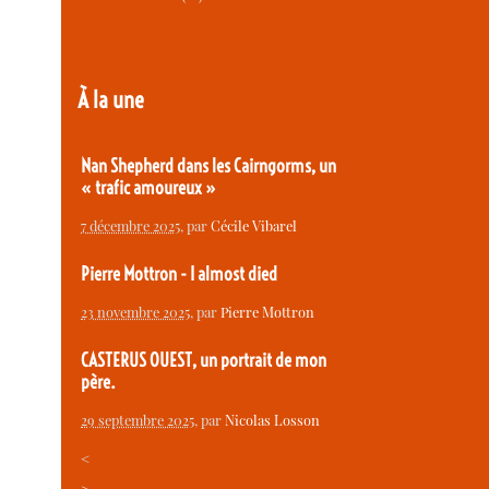
À la une
Nan Shepherd dans les Cairngorms, un
« trafic amoureux »
7 décembre 2025
, par
Cécile Vibarel
Pierre Mottron - I almost died
23 novembre 2025
, par
Pierre Mottron
CASTERUS OUEST, un portrait de mon
père.
29 septembre 2025
, par
Nicolas Losson
<