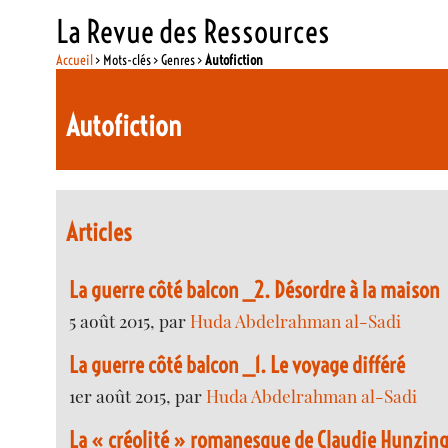
La Revue des Ressources
Accueil
> Mots-clés > Genres >
Autofiction
Autofiction
Articles
La guerre côté balcon _2. Désordre à la maison
5 août 2015, par
Huda Abdelrahman al-Sadi
La guerre côté balcon _1. Le voyage différé
1er août 2015, par
Huda Abdelrahman al-Sadi
La « créolité » romanesque de Claudie Hunzing