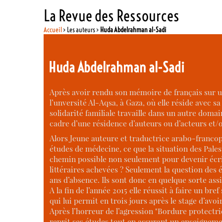
La Revue des Ressources
Accueil
> Les auteurs >
Huda Abdelrahman al-Sadi
Huda Abdelrahman al-Sadi
Après avoir rendu son mémoire de français sur u
l’unversité Al-Aqsa, à Gaza, où elle réside avec 
solidarité familiale travaille dans un autre domai
cadre d’une résidence d’auteurs ou d’acteurs et/o
Alors Jeune auteure et traductrice arabo-francop
études de médecine, ce que la situation des Pales
chemin possible non seulement pour devenir écri
littéraires achevées ? Seulement la question des é
ans d’absence. Ils sont donc en quelque sorte assig
A la fin de l’année 2015 elle réussit à faire un br
qui lui permit en trois jours après le stage d’avoi
Après l’horreur de l’agression "Bordure protectri
reprit ses études tout en assurant un enseignemen