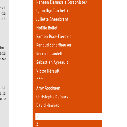
Haneen Elamassie (graphiste)
 et
Igino Ugo Tarchetti
s de
 est
Juliette Gheerbrant
Noëlle Rollet
Ramon Diaz-Eterovic
Renaud Schaffhauser
sion
ande
Rocco Rorandelli
 se
Sebastien Ayreault
Victor Hérault
***
est
Amy Goodman
e le
Christophe Dejours
 une
David Hawkes
1
2