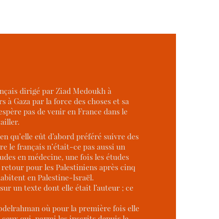
ançais dirigé par Ziad Medoukh à
s à Gaza par la force des choses et sa
sespère pas de venir en France dans le
iller.
n qu’elle eût d’abord préféré suivre des
e le français n’était-ce pas aussi un
udes en médecine, une fois les études
e retour pour les Palestiniens après cinq
habitent en Palestine-Israël.
ur un texte dont elle était l’auteur ; ce
Abdelrahman où pour la première fois elle
eux qui, parmi les inscrits depuis le