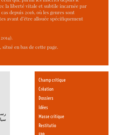
 la liberté vitale et subtile incarnée par
le cas depuis 2016, où les genres sont
es avant d’être allouée spécifiquement
2014).
 situé en bas de cette page.
Champ critique
Création
Dossiers
Idées
رسال
Masse critique
Restitutio
ERR