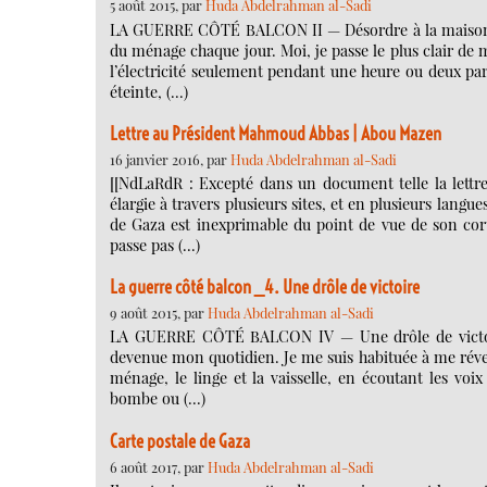
5 août 2015, par
Huda Abdelrahman al-Sadi
LA GUERRE CÔTÉ BALCON II — Désordre à la maison M
du ménage chaque jour. Moi, je passe le plus clair d
l’électricité seulement pendant une heure ou deux par j
éteinte, (…)
Lettre au Président Mahmoud Abbas | Abou Mazen
16 janvier 2016, par
Huda Abdelrahman al-Sadi
[[NdLaRdR : Excepté dans un document telle la lettre
élargie à travers plusieurs sites, et en plusieurs langues
de Gaza est inexprimable du point de vue de son cor
passe pas (…)
La guerre côté balcon _4. Une drôle de victoire
9 août 2015, par
Huda Abdelrahman al-Sadi
LA GUERRE CÔTÉ BALCON IV — Une drôle de victoire
devenue mon quotidien. Je me suis habituée à me réveil
ménage, le linge et la vaisselle, en écoutant les vo
bombe ou (…)
Carte postale de Gaza
6 août 2017, par
Huda Abdelrahman al-Sadi