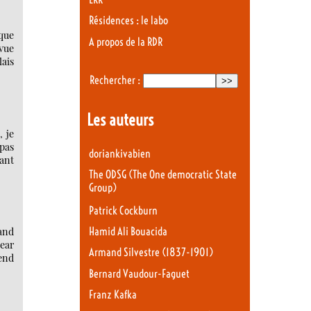
Résidences : le labo
ique
A propos de la RDR
vue
ais
Rechercher :
Les auteurs
, je
 pas
doriankivabien
ant
The ODSG (The One democratic State
Group)
Patrick Cockburn
and
Hamid Ali Bouacida
year
Armand Silvestre (1837-1901)
send
Bernard Vaudour-Faguet
Franz Kafka