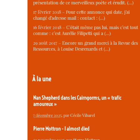
présentation de ce merveilleux poète et érudit. (…)
17 février 2018 –
Pour cette annonce qui date, j’ai
changé d’adresse mail : contact : (…)
16 février 2018 –
C’était même pas lui, mais c’est tout
comme : c’est Aurélie Filipetti qui a (…)
29 août 2017 –
Encore un grand merci à la Revue des
Ressources, à Louise Desrenards et (…)
À la une
Nan Shepherd dans les Cairngorms, un « trafic
amoureux »
7 décembre 2025
, par
Cécile Vibarel
Pierre Mottron - I almost died
23 novembre 2025
, par
Pierre Mottron