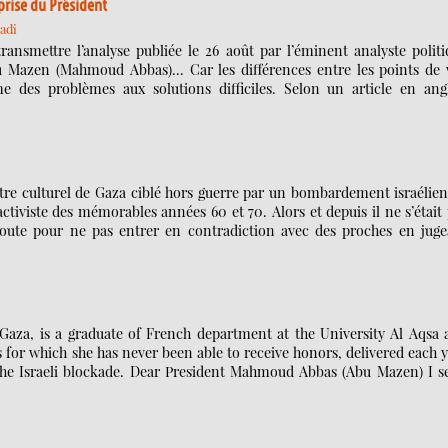
rprise du Président
adi
ransmettre l’analyse publiée le 26 août par l’éminent analyste polit
ou Mazen (Mahmoud Abbas)... Car les différences entre les points de 
 des problèmes aux solutions difficiles. Selon un article en angl
re culturel de Gaza ciblé hors guerre par un bombardement israélien
activiste des mémorables années 60 et 70. Alors et depuis il ne s’était
s doute pour ne pas entrer en contradiction avec des proches en juge
aza, is a graduate of French department at the University Al Aqsa 
 for which she has never been able to receive honors, delivered each 
f the Israeli blockade. Dear President Mahmoud Abbas (Abu Mazen) I 