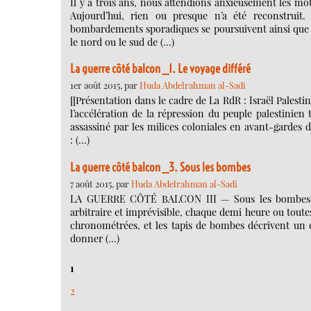
Il y a trois ans, nous attendions anxieusement les mot
Aujourd’hui, rien ou presque n’a été reconstruit.
bombardements sporadiques se poursuivent ainsi que le
le nord ou le sud de (…)
La guerre côté balcon _1. Le voyage différé
1er août 2015, par
Huda Abdelrahman al-Sadi
[[Présentation dans le cadre de La RdR : Israël Palestin
l’accélération de la répression du peuple palestinie
assassiné par les milices coloniales en avant-gardes d
: (…)
La guerre côté balcon _3. Sous les bombes
7 août 2015, par
Huda Abdelrahman al-Sadi
LA GUERRE CÔTÉ BALCON III — Sous les bombes Ent
arbitraire et imprévisible, chaque demi heure ou toutes
chronométrées, et les tapis de bombes décrivent un c
donner (…)
1
2