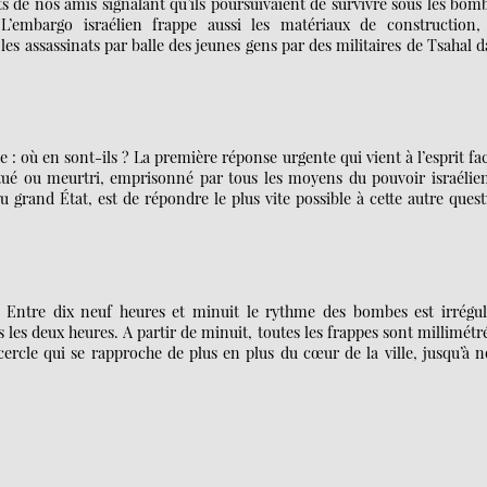
s de nos amis signalant qu’ils poursuivaient de survivre sous les bom
 L’embargo israélien frappe aussi les matériaux de construction, 
s assassinats par balle des jeunes gens par des militaires de Tsahal 
e : où en sont-ils ? La première réponse urgente qui vient à l’esprit fa
n tué ou meurtri, emprisonné par tous les moyens du pouvoir israélie
u grand État, est de répondre le plus vite possible à cette autre ques
re dix neuf heures et minuit le rythme des bombes est irréguli
 les deux heures. A partir de minuit, toutes les frappes sont millimétr
ercle qui se rapproche de plus en plus du cœur de la ville, jusqu’à 