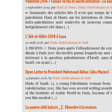
Palestine 2014 / Cessez-le feu et secret armistice : La su
2 septembre 2014, par
Hani al-Masri
,
Huda Abdelrahman al-S
⇐ Sommaire des articles liés Il n’est que temps de t
palestinien Hani al-Masri, sur les intentions de Ab
infra-palestiniens sont soulevées de nouveau comme
intégralement cité dans (…)
L’Aïd-el-Kébir 2018 à Gaza
20 août 2018, par
Huda Abdelrahman al-Sadi
À PROPOS /// Deux jours après l’effondrement du cent
dînais à Paris avec des invités parmi lesquels un ami 
intéressé à la question palestinienne d’Israël, san
Israël, ou ayant (…)
Open Letter to President Mahmoud Abbas (Abu Mazen)
24 January 2016, by
Huda Abdelrahman al-Sadi
Huda Al Saadi, 23, a young Palestinian woman from G
valedictorian 2015. She has won several writing awards
at the Institute of Arabic World in Paris, because o
you this modest (…)
La guerre côté balcon _2. Désordre à la maison