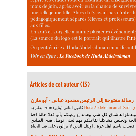
mois de juin, après avoir eu la chance de survivre
une telle jeune fille. Alors il n’y avait pas d’inter
pédagogiquement séparés (élèves et professeurs)
aux filles.
En 2016 et 2017 elle a animé plusieurs événement
(La source du logo est le portrait qui illustre l’
int
On peut écrire à Huda Abdelrahman en utilisant l
Voir en ligne :
Le Facebook de Huda Abdelrahman
Articles de cet auteur (13)
رسالة مفتوحة إلى الرئيس محمود عباس - أبو مازن
24 كانون الثاني (يناير) 2016, بقلم
Huda Abdelrahman al-Sadi
,
ي
عملوا هاشتاق كل شي بيعتمد ع رغبتكم بأنو فعلا حالنا احنا
لاقل يتحسن وانو تتم المصالحة وتخلص مشاكلنا تفاعلكم مهم لحتى توصل هدى الصادي