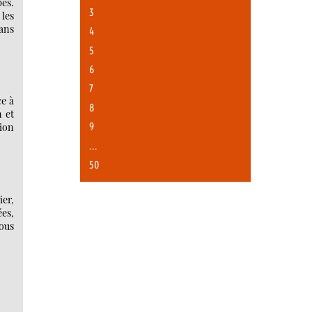
bes.
3
les
dans
4
5
6
7
ce à
8
n et
9
tion
…
50
er,
ées,
nous