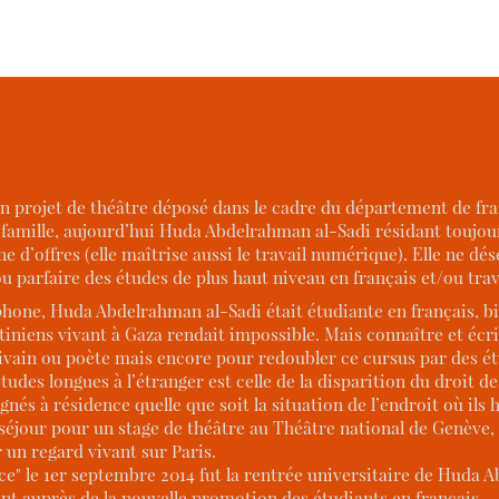
n projet de théâtre déposé dans le cadre du département de fr
sa famille, aujourd’hui Huda Abdelrahman al-Sadi résidant toujour
ne d’offres (elle maîtrise aussi le travail numérique). Elle ne dé
u parfaire des études de plus haut niveau en français et/ou trava
hone, Huda Abdelrahman al-Sadi était étudiante en français, bie
tiniens vivant à Gaza rendait impossible. Mais connaître et écrir
vain ou poète mais encore pour redoubler ce cursus par des ét
tudes longues à l’étranger est celle de la disparition du droit d
nés à résidence quelle que soit la situation de l’endroit où ils 
ef séjour pour un stage de théâtre au Théâtre national de Genève, s
r un regard vivant sur Paris.
ce" le 1er septembre 2014 fut la rentrée universitaire de Huda 
t auprès de la nouvelle promotion des étudiants en français — c