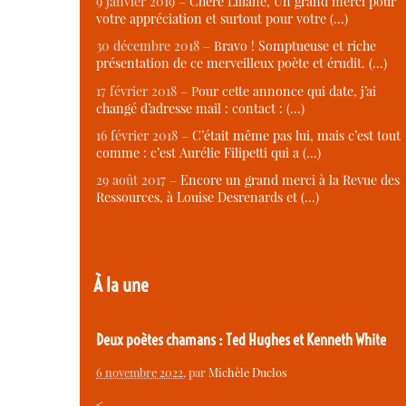
9 janvier 2019 –
Chère Liliane, Un grand merci pour
votre appréciation et surtout pour votre (…)
30 décembre 2018 –
Bravo ! Somptueuse et riche
présentation de ce merveilleux poète et érudit. (…)
17 février 2018 –
Pour cette annonce qui date, j’ai
changé d’adresse mail : contact : (…)
16 février 2018 –
C’était même pas lui, mais c’est tout
comme : c’est Aurélie Filipetti qui a (…)
29 août 2017 –
Encore un grand merci à la Revue des
Ressources, à Louise Desrenards et (…)
À la une
Deux poètes chamans : Ted Hughes et Kenneth White
6 novembre 2022
, par
Michèle Duclos
<