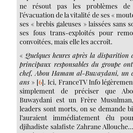
ne résout pas les problèmes de 
l’évacuation de la vitalité de ses « mou
ses « brebis galeuses » laissées sans 
ses fous trans-exploités pour remo
convoitées, mais elle les accroît.
«
Quelques heures après la disparition d
principaux responsables du groupe on
chef, Abou Hamam al-Buwaydani, un c
ans
»
[
6
]
. Ici, FranceTV Info légèremen
simplement de préciser que A
Buwaydani est un Frère Musulman
leaders sont morts, on se demande bi
l’auraient immédiatement élu pou
djihadiste salafiste Zahrane Allouche..