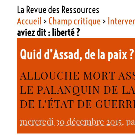
La Revue des Ressources
Accueil
>
Champ critique
>
Interve
aviez dit : liberté ?
Quid d’Assad, de la paix ?
ALLOUCHE MORT ASS
LE PALANQUIN DE L
DE L’ÉTAT DE GUERR
mercredi 30 décembre 2015
, p