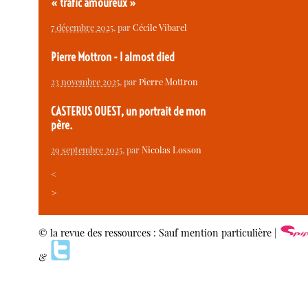
« trafic amoureux »
7 décembre 2025
, par
Cécile Vibarel
Pierre Mottron - I almost died
23 novembre 2025
, par
Pierre Mottron
CASTERUS OUEST, un portrait de mon
père.
29 septembre 2025
, par
Nicolas Losson
<
>
© la revue des ressources : Sauf mention particulière |
&