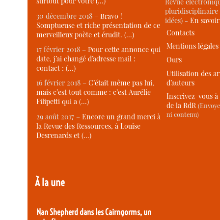
surtout pour votre (…)
Revue électroniqu
pluridisciplinaire 
30 décembre 2018 –
Bravo !
idées) -
En savoi
Somptueuse et riche présentation de ce
Contacts
merveilleux poète et érudit. (…)
Mentions légales
17 février 2018 –
Pour cette annonce qui
date, j’ai changé d’adresse mail :
Ours
contact : (…)
Utilisation des ar
d’auteurs
16 février 2018 –
C’était même pas lui,
mais c’est tout comme : c’est Aurélie
Inscrivez-vous à 
Filipetti qui a (…)
de la RdR
(Envoye
ni contenu)
29 août 2017 –
Encore un grand merci à
la Revue des Ressources, à Louise
Desrenards et (…)
À la une
Nan Shepherd dans les Cairngorms, un