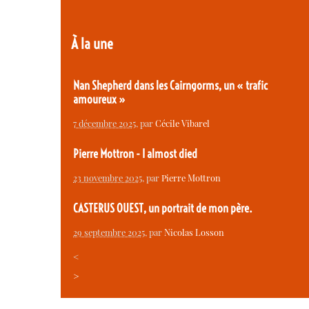
À la une
Nan Shepherd dans les Cairngorms, un « trafic
amoureux »
7 décembre 2025
, par
Cécile Vibarel
Pierre Mottron - I almost died
23 novembre 2025
, par
Pierre Mottron
CASTERUS OUEST, un portrait de mon père.
29 septembre 2025
, par
Nicolas Losson
<
>