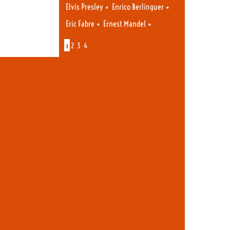
•
•
Elvis Presley
Enrico Berlinguer
•
•
Eric Fabre
Ernest Mandel
1
2
3
4