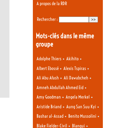
A propos de la RDR
Rechercher :
Mots-clés dans le même
groupe
•
•
Adolphe Thiers
Akihito
•
•
Albert Ebossé
Alexis Tspiras
•
•
Ali Abu Afash
Ali Dawabcheh
•
Amneh Abdullah Ahmed Eid
•
•
Amy Goodman
Angela Merkel
•
•
Aristide Briand
Aung San Suu Kyi
•
•
Bashar al-Assad
Benito Mussolini
•
•
Blake Fielder-Civil
Blanqui