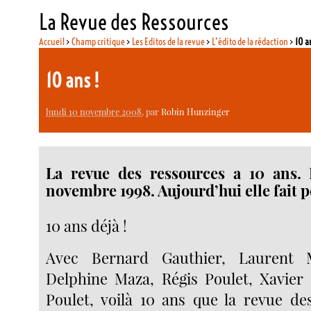
La Revue des Ressources
Accueil
>
Champ critique
>
Les Editos de la revue
>
L’édito de la rédaction
>
10 a
10 ans !
lundi 10 novembre 2008
, par
Robin Hunzinger
La revue des ressources a 10 ans. 
novembre 1998. Aujourd’hui elle fait p
10 ans déjà !
Avec Bernard Gauthier, Laurent M
Delphine Maza, Régis Poulet, Xavier 
Poulet, voilà 10 ans que la revue de