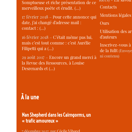
Somptueuse et riche présentation de ce
Contacts
merveilleux poète et érudit. (…)
Mentions légales
17 février 2018 –
Pour cette annonce qui
date, j’ai changé d’adresse mail :
Ours
contact : (…)
Utilisation des ar
d’auteurs
16 février 2018 –
C’était même pas lui,
mais c’est tout comme : c’est Aurélie
Inscrivez-vous à 
Filipetti qui a (…)
de la RdR
(Envoye
ni contenu)
29 août 2017 –
Encore un grand merci à
la Revue des Ressources, à Louise
Desrenards et (…)
À la une
Nan Shepherd dans les Cairngorms, un
« trafic amoureux »
7 décembre 2025
, par
Cécile Vibarel