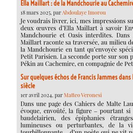
Ella Maillart : de la Mandchourie au Cachemir
18 mars 2025, par
Abdoulaye Imorou
Je voudrais livrer, ici, mes impressions su
deux œuvres d’Ella Maillart à savoir En
Mandchourie et Oasis interdites. Dans 
Maillart raconte sa traversée, au milieu d
la Mandchourie en tant qu’envoyée spéci
Petit Parisien. La seconde porte sur son p
Pékin au Cachemire, en compagnie de Pet
Sur quelques échos de Francis Jammes dans 
siècle
1er avril 2024, par
Matteo Veronesi
Dans une page des Cahiers de Malte Laur
évoque, envoûté, la figure ‒ pourtant si
baudelairien, des épiphanies étranges
lumineuses ou perturbantes, de la vi
tourbillonnante ‒ d’un poète qui ne vit p