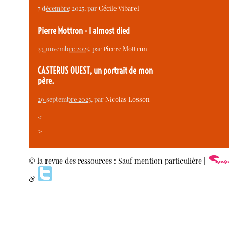
7 décembre 2025
, par
Cécile Vibarel
Pierre Mottron - I almost died
23 novembre 2025
, par
Pierre Mottron
CASTERUS OUEST, un portrait de mon
père.
29 septembre 2025
, par
Nicolas Losson
<
>
© la revue des ressources : Sauf mention particulière |
&