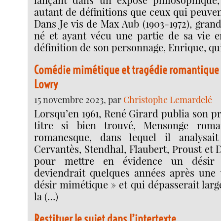
autant de définitions que ceux qui peuvent 
Dans Je vis de Max Aub (1903-1972), gran
né et ayant vécu une partie de sa vie en
définition de son personnage, Enrique, qu
Comédie mimétique et tragédie romantique 
Lowry
15 novembre 2023, par
Christophe Lemardelé
Lorsqu’en 1961, René Girard publia son p
titre si bien trouvé, Mensonge roma
romanesque, dans lequel il analysai
Cervantès, Stendhal, Flaubert, Proust et D
pour mettre en évidence un désir t
deviendrait quelques années après une 
désir mimétique » et qui dépasserait lar
la (…)
Restituer le sujet dans l’intertexte