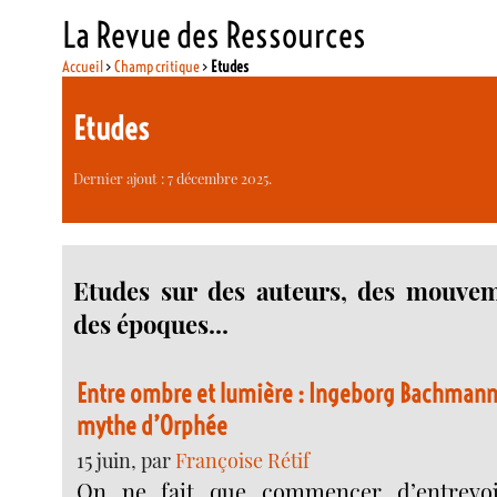
La Revue des Ressources
Accueil
>
Champ critique
>
Etudes
Etudes
Dernier ajout : 7 décembre 2025.
Etudes sur des auteurs, des mouveme
des époques...
Entre ombre et lumière : Ingeborg Bachmann, 
mythe d’Orphée
15 juin, par
Françoise Rétif
On ne fait que commencer d’entrevoi