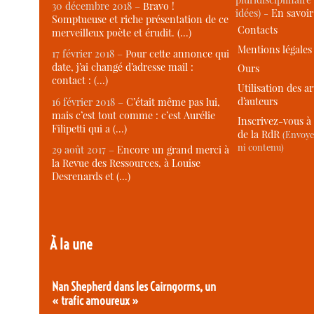
30 décembre 2018 –
Bravo !
idées) -
En savoi
Somptueuse et riche présentation de ce
Contacts
merveilleux poète et érudit. (…)
Mentions légales
17 février 2018 –
Pour cette annonce qui
date, j’ai changé d’adresse mail :
Ours
contact : (…)
Utilisation des ar
d’auteurs
16 février 2018 –
C’était même pas lui,
mais c’est tout comme : c’est Aurélie
Inscrivez-vous à 
Filipetti qui a (…)
de la RdR
(Envoye
ni contenu)
29 août 2017 –
Encore un grand merci à
la Revue des Ressources, à Louise
Desrenards et (…)
À la une
Nan Shepherd dans les Cairngorms, un
« trafic amoureux »