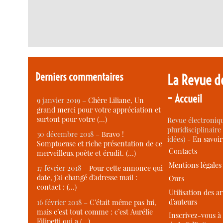
Derniers commentaires
La Revue d
-
Accueil
9 janvier 2019 –
Chère Liliane, Un
grand merci pour votre appréciation et
surtout pour votre (…)
Revue électroniqu
pluridisciplinaire 
30 décembre 2018 –
Bravo !
idées) -
En savoi
Somptueuse et riche présentation de ce
Contacts
merveilleux poète et érudit. (…)
Mentions légales
17 février 2018 –
Pour cette annonce qui
date, j’ai changé d’adresse mail :
Ours
contact : (…)
Utilisation des ar
d’auteurs
16 février 2018 –
C’était même pas lui,
mais c’est tout comme : c’est Aurélie
Inscrivez-vous à 
Filipetti qui a (…)