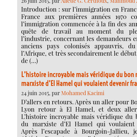
26 juin 2015, par
Aliette G. Certhoux
,
Mahmoud 
Introduction : sur l’immigration en France
France aux premières années 1970 con
l’immigration commencée à la fin des ann
quête de travail au moment du ple
l’industrie, concernant les demandeurs 
anciens pays colonisés appauvris, d
l’Afrique, et très secondairement le débu
de (…)
L’histoire incroyable mais véridique du bon
marxiste d’El Hamel qui voulaient devenir fra
24 juin 2015, par
Mohamed Kacimi
D’allers en retours. Après un aller pour B
Lyon retour à El Hamel, et deux allers
L’histoire incroyable mais véridique d
du marxiste d’El Hamel qui voulaient 
Après l’escapade à Bourgoin-Jallieu, j