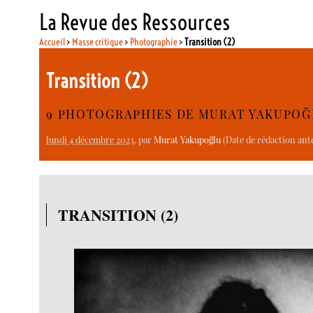
La Revue des Ressources
Accueil
>
Masse critique
>
Photographie
>
Transition (2)
Transition (2)
9 PHOTOGRAPHIES DE MURAT YAKUPOĞ
lundi 4 décembre 2023
, par
Murat Yakupoğlu
(Date de rédaction anté
TRANSITION (2)