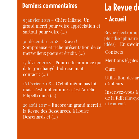
Derniers commentaires
La Revue d
-
Accueil
9 janvier 2019 –
Chère Liliane, Un
grand merci pour votre appréciation et
surtout pour votre (…)
Revue électroniqu
pluridisciplinaire 
30 décembre 2018 –
Bravo !
idées) -
En savoi
Somptueuse et riche présentation de ce
Contacts
merveilleux poète et érudit. (…)
Mentions légales
17 février 2018 –
Pour cette annonce qui
date, j’ai changé d’adresse mail :
Ours
contact : (…)
Utilisation des ar
d’auteurs
16 février 2018 –
C’était même pas lui,
mais c’est tout comme : c’est Aurélie
Inscrivez-vous à 
Filipetti qui a (…)
de la RdR
(Envoye
ni contenu)
29 août 2017 –
Encore un grand merci à
la Revue des Ressources, à Louise
Desrenards et (…)