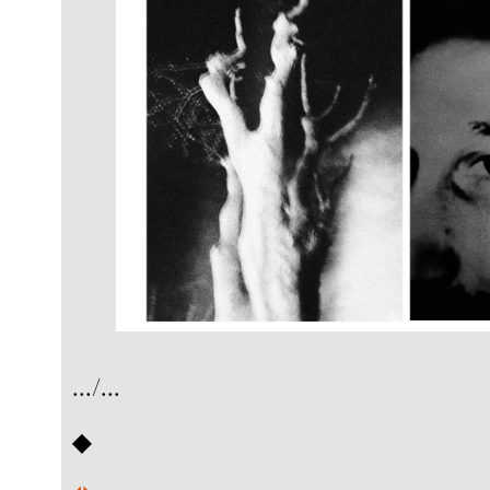
.../...
◆