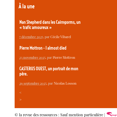
À la une
Nan Shepherd dans les Cairngorms, un
« trafic amoureux »
7 décembre 2025
, par
Cécile Vibarel
Pierre Mottron - I almost died
23 novembre 2025
, par
Pierre Mottron
CASTERUS OUEST, un portrait de mon
père.
29 septembre 2025
, par
Nicolas Losson
<
>
© la revue des ressources : Sauf mention particulière |