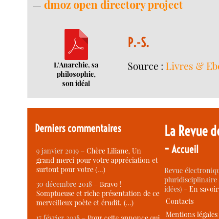
—
dmoz open directory project
P.-S.
Source :
Livres & Eb
L’Anarchie, sa
philosophie,
son idéal
Derniers commentaires
La Revue d
-
Accueil
9 janvier 2019 –
Chère Liliane, Un
grand merci pour votre appréciation et
surtout pour votre (…)
Revue électroniqu
pluridisciplinaire 
30 décembre 2018 –
Bravo !
idées) -
En savoi
Somptueuse et riche présentation de ce
Contacts
merveilleux poète et érudit. (…)
Mentions légales
17 février 2018 –
Pour cette annonce qui