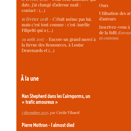
date, j’ai changé d’adresse mail :
Ours
contact : (…)
Utilisation des ar
d’auteurs
16 février 2018 –
C’était même pas lui,
mais c’est tout comme : c’est Aurélie
Inscrivez-vous à 
Filipetti qui a (…)
de la RdR
(Envoye
ni contenu)
29 août 2017 –
Encore un grand merci à
la Revue des Ressources, à Louise
Desrenards et (…)
À la une
Nan Shepherd dans les Cairngorms, un
« trafic amoureux »
7 décembre 2025
, par
Cécile Vibarel
Pierre Mottron - I almost died