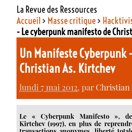
La Revue des Ressources
Accueil
>
Masse critique
>
Hacktiv
- Le cyberpunk manifesto de Christ
Un Manifeste Cyberpunk -
Christian As. Kirtchev
lundi 7 mai 2012
, par
Christian 
Le « Cyberpunk Manifesto », de
Kirtchev (1997), en plus de reprend
transactions anonymes, liberté total