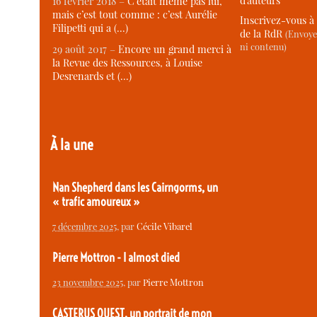
d’auteurs
16 février 2018 –
C’était même pas lui,
mais c’est tout comme : c’est Aurélie
Inscrivez-vous à 
Filipetti qui a (…)
de la RdR
(Envoye
ni contenu)
29 août 2017 –
Encore un grand merci à
la Revue des Ressources, à Louise
Desrenards et (…)
À la une
Nan Shepherd dans les Cairngorms, un
« trafic amoureux »
7 décembre 2025
, par
Cécile Vibarel
Pierre Mottron - I almost died
23 novembre 2025
, par
Pierre Mottron
CASTERUS OUEST, un portrait de mon