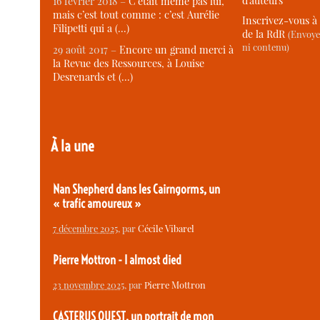
d’auteurs
16 février 2018 –
C’était même pas lui,
mais c’est tout comme : c’est Aurélie
Inscrivez-vous à 
Filipetti qui a (…)
de la RdR
(Envoye
ni contenu)
29 août 2017 –
Encore un grand merci à
la Revue des Ressources, à Louise
Desrenards et (…)
À la une
Nan Shepherd dans les Cairngorms, un
« trafic amoureux »
7 décembre 2025
, par
Cécile Vibarel
Pierre Mottron - I almost died
23 novembre 2025
, par
Pierre Mottron
CASTERUS OUEST, un portrait de mon