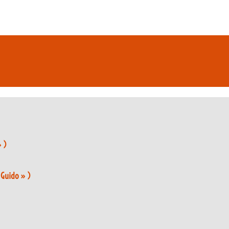
» )
e Guido » )