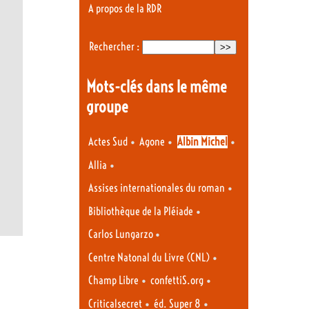
A propos de la RDR
Rechercher :
Mots-clés dans le même
groupe
•
•
•
Actes Sud
Agone
Albin Michel
•
Allia
•
Assises internationales du roman
•
Bibliothèque de la Pléiade
•
Carlos Lungarzo
•
Centre Natonal du Livre (CNL)
•
•
Champ Libre
confettiS.org
•
•
Criticalsecret
éd. Super 8