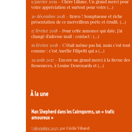
9 janvier 2019 –
Chère Liliane, Un grand merci pour
votre appréciation et surtout pour votre (…)
30 décembre 2018 –
Bravo ! Somptueuse et riche
présentation de ce merveilleux poète et érudit. (…)
17 février 2018 –
Pour cette annonce qui date, j’ai
changé d’adresse mail : contact : (…)
16 février 2018 –
C’était même pas lui, mais c’est tout
comme : c’est Aurélie Filipetti qui a (…)
29 août 2017 –
Encore un grand merci à la Revue des
Ressources, à Louise Desrenards et (…)
À la une
Nan Shepherd dans les Cairngorms, un « trafic
amoureux »
7 décembre 2025
, par
Cécile Vibarel