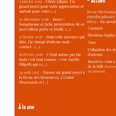
Accueil
9 janvier 2019 –
Chère Liliane, Un
grand merci pour votre appréciation et
surtout pour votre (…)
Revue électroniqu
pluridisciplinaire 
30 décembre 2018 –
Bravo !
idées) -
En savoi
Somptueuse et riche présentation de ce
Contacts
merveilleux poète et érudit. (…)
Mentions légales
17 février 2018 –
Pour cette annonce qui
date, j’ai changé d’adresse mail :
Ours
contact : (…)
Utilisation des ar
d’auteurs
16 février 2018 –
C’était même pas lui,
mais c’est tout comme : c’est Aurélie
Inscrivez-vous à 
Filipetti qui a (…)
de la RdR
(Envoye
ni contenu)
29 août 2017 –
Encore un grand merci à
la Revue des Ressources, à Louise
Desrenards et (…)
À la une