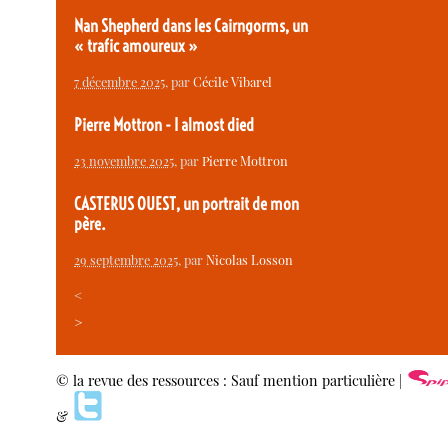
Nan Shepherd dans les Cairngorms, un
« trafic amoureux »
7 décembre 2025
, par
Cécile Vibarel
Pierre Mottron - I almost died
23 novembre 2025
, par
Pierre Mottron
CASTERUS OUEST, un portrait de mon
père.
29 septembre 2025
, par
Nicolas Losson
<
>
© la revue des ressources : Sauf mention particulière |
&