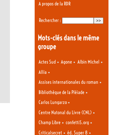
A propos de la RDR
Rechercher :
Mots-clés dans le même
groupe
•
•
•
Actes Sud
Agone
Albin Michel
•
Allia
•
Assises internationales du roman
•
Bibliothèque de la Pléiade
•
Carlos Lungarzo
•
Centre Natonal du Livre (CNL)
•
•
Champ Libre
confettiS.org
•
•
Criticalsecret
éd. Super 8