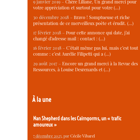
9 janvier 2019 –
Chère Liliane, Un grand merci pour
votre appréciation et surtout pour votre (…)
30 décembre 2018 –
Bravo ! Somptueuse et riche
présentation de ce merveilleux poète et érudit. (…)
17 février 2018 –
Pour cette annonce qui date, j’ai
changé d’adresse mail : contact : (…)
16 février 2018 –
C’était même pas lui, mais c’est tout
comme : c’est Aurélie Filipetti qui a (…)
29 août 2017 –
Encore un grand merci à la Revue des
Ressources, à Louise Desrenards et (…)
À la une
Nan Shepherd dans les Cairngorms, un « trafic
amoureux »
7 décembre 2025
, par
Cécile Vibarel