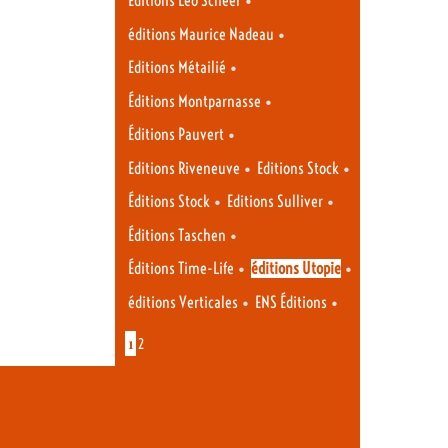
Éditions Léo Scheer
•
éditions Maurice Nadeau
•
Editions Métailié
•
Éditions Montparnasse
•
Éditions Pauvert
•
•
Editions Riveneuve
Editions Stock
•
•
Éditions Stock
Editions Sulliver
•
Éditions Taschen
•
•
Éditions Time-Life
éditions Utopie
•
•
éditions Verticales
ENS Éditions
1
2