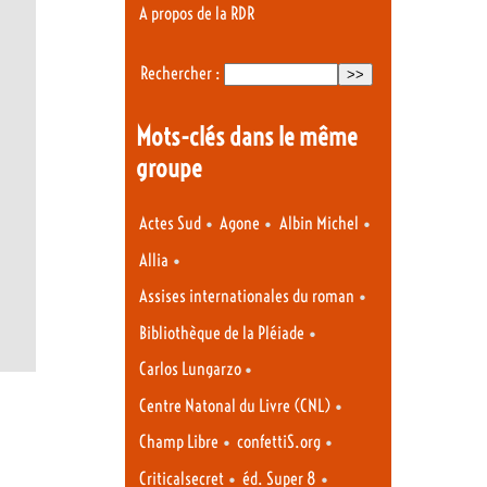
A propos de la RDR
Rechercher :
Mots-clés dans le même
groupe
•
•
•
Actes Sud
Agone
Albin Michel
•
Allia
•
Assises internationales du roman
•
Bibliothèque de la Pléiade
•
Carlos Lungarzo
•
Centre Natonal du Livre (CNL)
•
•
Champ Libre
confettiS.org
•
•
Criticalsecret
éd. Super 8