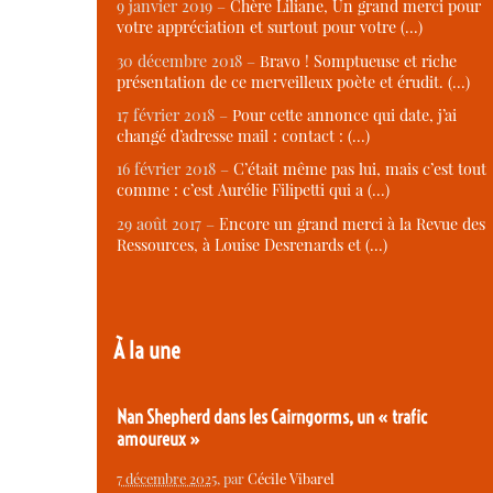
9 janvier 2019 –
Chère Liliane, Un grand merci pour
votre appréciation et surtout pour votre (…)
30 décembre 2018 –
Bravo ! Somptueuse et riche
présentation de ce merveilleux poète et érudit. (…)
17 février 2018 –
Pour cette annonce qui date, j’ai
changé d’adresse mail : contact : (…)
16 février 2018 –
C’était même pas lui, mais c’est tout
comme : c’est Aurélie Filipetti qui a (…)
29 août 2017 –
Encore un grand merci à la Revue des
Ressources, à Louise Desrenards et (…)
À la une
Nan Shepherd dans les Cairngorms, un « trafic
amoureux »
7 décembre 2025
, par
Cécile Vibarel