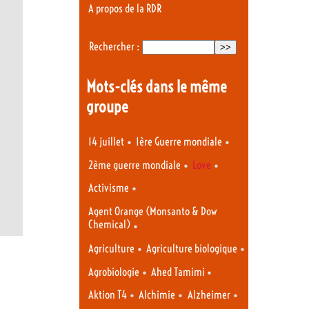
A propos de la RDR
Rechercher :
Mots-clés dans le même
groupe
•
•
14 juillet
1ère Guerre mondiale
•
•
2ème guerre mondiale
Love
•
Activisme
Agent Orange (Monsanto & Dow
Chemical)
•
•
•
Agriculture
Agriculture biologique
•
•
Agrobiologie
Ahed Tamimi
•
•
•
Aktion T4
Alchimie
Alzheimer