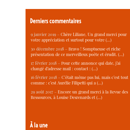
Derniers commentaires
9 janvier 2019 –
Chère Liliane, Un grand merci pour
votre appréciation et surtout pour votre (…)
30 décembre 2018 –
Bravo ! Somptueuse et riche
présentation de ce merveilleux poète et érudit. (…)
17 février 2018 –
Pour cette annonce qui date, j’ai
changé d’adresse mail : contact : (…)
16 février 2018 –
C’était même pas lui, mais c’est tout
comme : c’est Aurélie Filipetti qui a (…)
29 août 2017 –
Encore un grand merci à la Revue des
Ressources, à Louise Desrenards et (…)
À la une