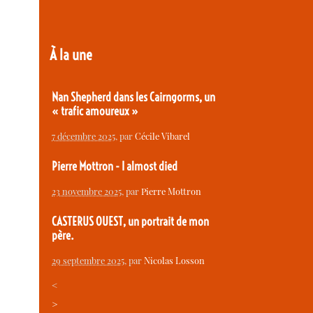
À la une
Nan Shepherd dans les Cairngorms, un
« trafic amoureux »
7 décembre 2025
, par
Cécile Vibarel
Pierre Mottron - I almost died
23 novembre 2025
, par
Pierre Mottron
CASTERUS OUEST, un portrait de mon
père.
29 septembre 2025
, par
Nicolas Losson
<
>