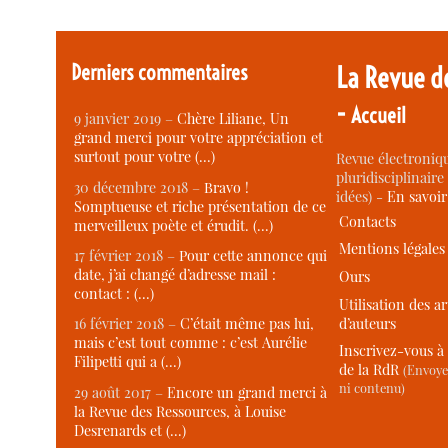
Derniers commentaires
La Revue d
-
Accueil
9 janvier 2019 –
Chère Liliane, Un
grand merci pour votre appréciation et
surtout pour votre (…)
Revue électroniqu
pluridisciplinaire 
30 décembre 2018 –
Bravo !
idées) -
En savoi
Somptueuse et riche présentation de ce
Contacts
merveilleux poète et érudit. (…)
Mentions légales
17 février 2018 –
Pour cette annonce qui
date, j’ai changé d’adresse mail :
Ours
contact : (…)
Utilisation des ar
d’auteurs
16 février 2018 –
C’était même pas lui,
mais c’est tout comme : c’est Aurélie
Inscrivez-vous à 
Filipetti qui a (…)
de la RdR
(Envoye
ni contenu)
29 août 2017 –
Encore un grand merci à
la Revue des Ressources, à Louise
Desrenards et (…)