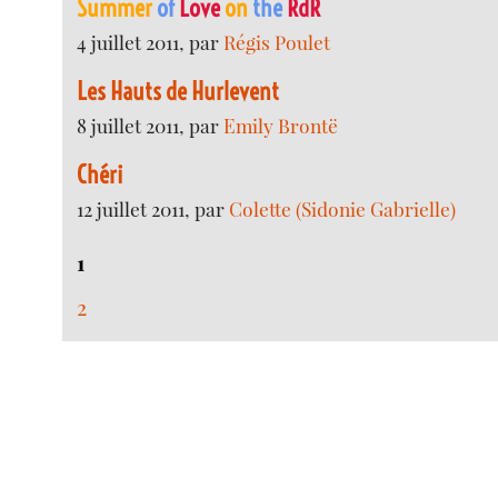
Summer
of
Love
on
the
RdR
4 juillet 2011, par
Régis Poulet
Les Hauts de Hurlevent
8 juillet 2011, par
Emily Brontë
Chéri
12 juillet 2011, par
Colette (Sidonie Gabrielle)
1
2