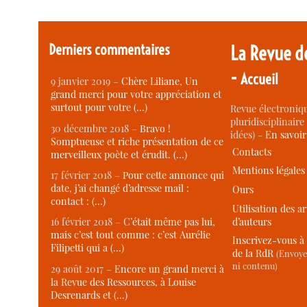
Derniers commentaires
La Revue d
-
Accueil
9 janvier 2019 –
Chère Liliane, Un
grand merci pour votre appréciation et
surtout pour votre (…)
Revue électroniqu
pluridisciplinaire 
30 décembre 2018 –
Bravo !
idées) -
En savoi
Somptueuse et riche présentation de ce
Contacts
merveilleux poète et érudit. (…)
Mentions légales
17 février 2018 –
Pour cette annonce qui
date, j’ai changé d’adresse mail :
Ours
contact : (…)
Utilisation des ar
d’auteurs
16 février 2018 –
C’était même pas lui,
mais c’est tout comme : c’est Aurélie
Inscrivez-vous à 
Filipetti qui a (…)
de la RdR
(Envoye
ni contenu)
29 août 2017 –
Encore un grand merci à
la Revue des Ressources, à Louise
Desrenards et (…)