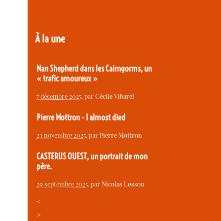
À la une
Nan Shepherd dans les Cairngorms, un
« trafic amoureux »
7 décembre 2025
, par
Cécile Vibarel
Pierre Mottron - I almost died
23 novembre 2025
, par
Pierre Mottron
CASTERUS OUEST, un portrait de mon
père.
29 septembre 2025
, par
Nicolas Losson
<
>