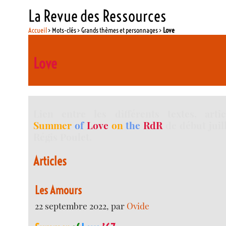
La Revue des Ressources
Accueil
> Mots-clés > Grands thèmes et personnages >
Love
Love
Lien entre les différents textes, articl
Summer
of
Love
on
the
RdR
de début juill
Régis Poulet.
Articles
Les Amours
22 septembre 2022, par
Ovide